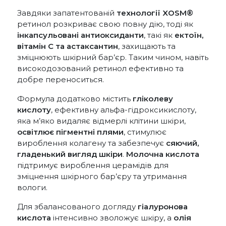
Завдяки запатентованій
технології XOSM®
ретинол розкриває свою повну дію, тоді як
інкапсульовані антиоксиданти
, такі як
ектоїн,
вітамін С та астаксантин
, захищають та
зміцнюють шкірний бар’єр. Таким чином, навіть
високодозований ретинол ефективно та
добре переноситься.
Формула додатково містить
гліколеву
кислоту
, ефективну альфа-гідроксикислоту,
яка м’яко видаляє відмерлі клітини шкіри,
освітлює пігментні плями
, стимулює
вироблення колагену та забезпечує
сяючий,
гладенький вигляд шкіри
.
Молочна кислота
підтримує вироблення церамідів для
зміцнення шкірного бар’єру та утримання
вологи.
Для збалансованого догляду
гіалуронова
кислота
інтенсивно зволожує шкіру, а
олія