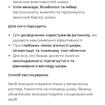
захисних властивостей шкіри.
Олія авокадо, бісаболол та імбир:
Заспокоюють, живлять та підтримують
захисний бар’єр шкіри.
Для кого підходить:
Для
досвідчених користувачів ретинолу
, які
шукають максимальної ефективності.
При
глибоких лініях, в’ялості шкіри,
пігментації та тьмяному тоні обличчя
.
Для всіх, хто бажає досягти помітно
омолодженого, підтягнутого та
рівномірного вигляду шкіри
.
Спосіб застосування:
Засіб використовувати тільки у вечірньому
догляді. Наносити на очищену шкіру. Вранці
обов’язково використовуйте сонцезахисний
засіб.