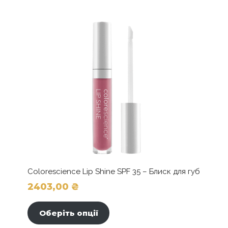
Colorescience Lip Shine SPF 35 – Блиск для губ
2403,00
₴
Цей
товар
Оберіть опції
має