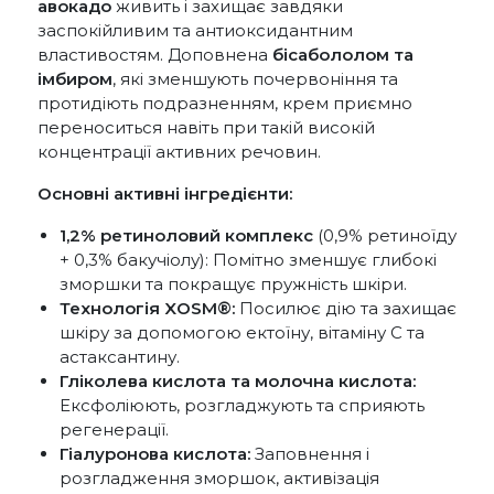
авокадо
живить і захищає завдяки
заспокійливим та антиоксидантним
властивостям. Доповнена
бісабололом та
імбиром
, які зменшують почервоніння та
протидіють подразненням, крем приємно
переноситься навіть при такій високій
концентрації активних речовин.
Основні активні інгредієнти:
1,2% ретиноловий комплекс
(0,9% ретиноїду
+ 0,3% бакучіолу): Помітно зменшує глибокі
зморшки та покращує пружність шкіри.
Технологія XOSM®:
Посилює дію та захищає
шкіру за допомогою ектоїну, вітаміну C та
астаксантину.
Гліколева кислота та молочна кислота:
Ексфоліюють, розгладжують та сприяють
регенерації.
Гіалуронова кислота:
Заповнення і
розгладження зморшок, активізація