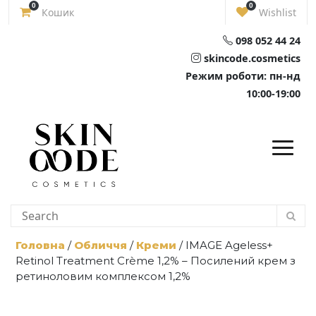
Skip
0
0
Кошик
Wishlist
to
content
098 052 44 24
skincode.cosmetics
Режим роботи: пн-нд
10:00-19:00
Головна
/
Обличчя
/
Креми
/ IMAGE Ageless+
Retinol Treatment Crème 1,2% – Посилений крем з
ретиноловим комплексом 1,2%