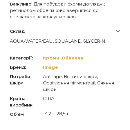
Важливо!
Для побудови схеми догляду з
ретинолом обов’язково зверніться до
спеціаліста за консультацією.
Склад
AQUA/WATER/EAU, SQUALANE, GLYCERIN,
GLYCOLIC ACID, PROPANEDIOL, DIMETHICONE,
C9-12 ALKANE, GLYCERYL STEARATE, PEG-100
STEARATE, CAPRYLIC/CAPRIC TRIGLYCERIDE,
Категорії:
Креми
,
Обличчя
CETEARYL ALCOHOL, SODIUM HYDROXIDE,
CETYL ALCOHOL, BUTYROSPERMUM PARKII
Бренд:
Image
(SHEA) BUTTER, LACTIC ACID, CETYL STEARATE,
Потреби
Anti-age, Всі типи шкіри,
RETINOL, RETINYL LINOLEATE,
HYDROXYPINACOLONE RETINOATE,
шкіри:
Освітлення пігментації, Сяяння
BAKUCHIOL, BISABOLOL, FERULIC ACID,
шкіри
ZINGIBER OFFICINALE (GINGER),
HAEMATOCOCCUS PLUVIALIS EXTRACT,
Країна
США
TETRAHEXYLDECYL ASCORBATE, ECTOIN,
виробник:
ACETYL TETRAPEPTIDE-2 ROOT EXTRACT,
14,2 г, 28,5 г
PANTHENOL, TOCOPHEROL, TOCOPHERYL
Об'єм
ACETATE, HELIANTHUS ANNUUS (SUNFLOWER)
EXTRACT, HYALURONIC ACID, PERSEA
GRATISSIMA (AVOCADO) OIL, ROSMARINUS