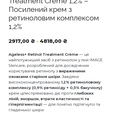
Treatment Crème 1,2% –
Посилений крем з
ретиноловим комплексом
1,2%
Діапазон
2917,00
₴
4818,00
₴
–
цін:
від
Ageless+ Retinol Treatment Crème
— це
2917,00 ₴
найпотужніший засіб з ретинолом у лінії IMAGE
до
Skincare, розроблений для досвідчених
4818,00 ₴
користувачів ретинолу з
вираженими
ознаками старіння шкіри
. Завдяки
висококонцентрованому
1,2% ретиноловому
комплексу (0,9% ретиноїду + 0,3% бакучіолу)
крем цілеспрямовано діє проти
глибоких
ліній, зморшок, втрати еластичності та
гіперпігментації
— для помітно підтягнутої та
гладенької шкіри.