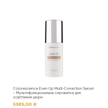
кілька
варіантів.
Параметри
можна
вибрати
на
сторінці
товару
Colorescience Even Up Multi-Correction Serum
– Мультифункціональна сироватка для
освітлення шкіри
5385,00
₴