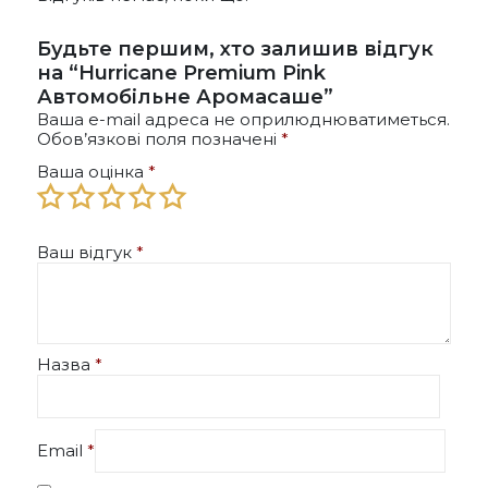
сторінці
товару
Будьте першим, хто залишив відгук
на “Hurricane Premium Pink
Автомобільне Аромасаше”
Ваша e-mail адреса не оприлюднюватиметься.
Обов’язкові поля позначені
*
Ваша оцінка
*
Ваш відгук
*
Назва
*
Email
*