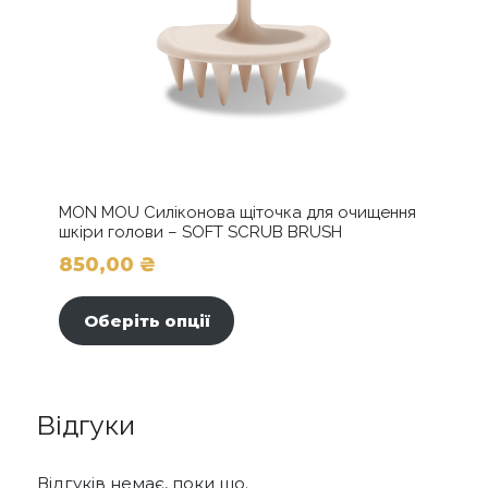
MON MOU Силіконова щіточка для очищення
шкіри голови – SOFT SCRUB BRUSH
850,00
₴
Цей
товар
Оберіть опції
має
кілька
варіантів.
Параметри
Відгуки
можна
вибрати
на
Відгуків немає, поки що.