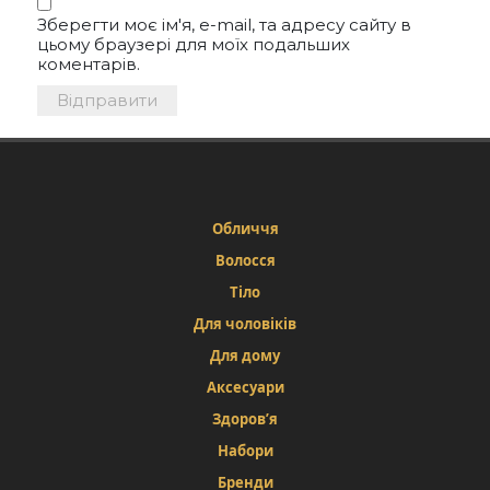
Зберегти моє ім'я, e-mail, та адресу сайту в
цьому браузері для моїх подальших
коментарів.
Обличчя
Волосся
Тіло
Для чоловіків
Для дому
Аксесуари
Здоров’я
Набори
Бренди