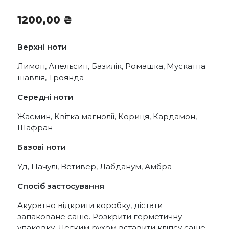
1200,00
₴
Верхні ноти
Лимон, Апельсин, Базилік, Ромашка, Мускатна
шавлія, Троянда
Середні ноти
Жасмин, Квітка магнолії, Кориця, Кардамон,
Шафран
Базові ноти
Уд, Пачулі, Ветивер, Лабданум, Амбра
Спосіб застосування
Акуратно відкрити коробку, дістати
запаковане саше. Розкрити герметичну
упаковку. Легким рухом вставити кліпсу саше