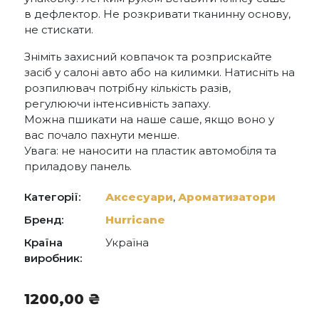
в дефлектор. Не розкривати тканинну основу,
не стискати.
Зніміть захисний ковпачок та розприскайте
засіб у салоні авто або на килимки. Натисніть на
розпилювач потрібну кількість разів,
регулюючи інтенсивність запаху.
Можна пшикати на наше саше, якщо воно у
вас почало пахнути менше.
Увага: не наносити на пластик автомобіля та
приладову панель.
Категорії:
Аксесуари
,
Ароматизатори
Бренд:
Hurricane
Країна
Україна
виробник:
1200,00
₴