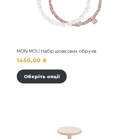
MON MOU Набір шовкових обручів
1450,00
₴
Цей
товар
Оберіть опції
має
кілька
варіантів.
Параметри
можна
вибрати
на
сторінці
товару