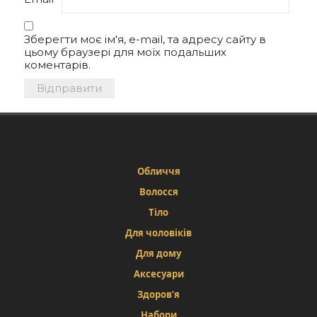
Зберегти моє ім'я, e-mail, та адресу сайту в
цьому браузері для моїх подальших
коментарів.
Обличчя
Волосся
Тіло
Для чоловіків
Для дому
Аксесуари
Здоров’я
Набори