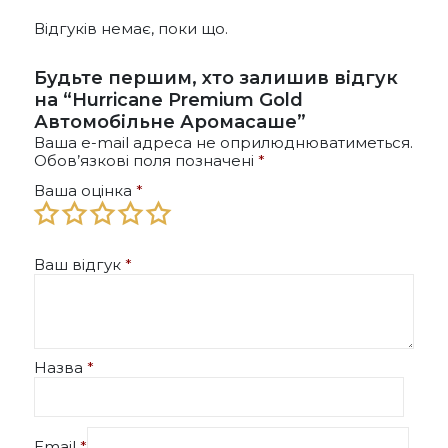
вибрати
на
Відгуків немає, поки що.
сторінці
товару
Будьте першим, хто залишив відгук
на “Hurricane Premium Gold
Автомобільне Аромасаше”
Ваша e-mail адреса не оприлюднюватиметься.
Обов’язкові поля позначені
*
Ваша оцінка
*
Ваш відгук
*
Назва
*
Email
*