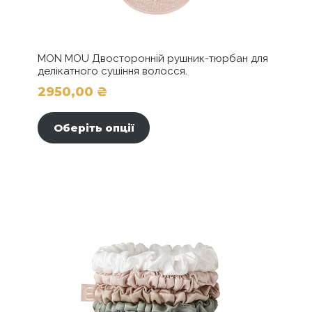
MON MOU Двосторонній рушник-тюрбан для
делікатного сушіння волосся.
2950,00
₴
Цей
товар
Оберіть опції
має
кілька
варіантів.
Параметри
можна
вибрати
на
сторінці
товару