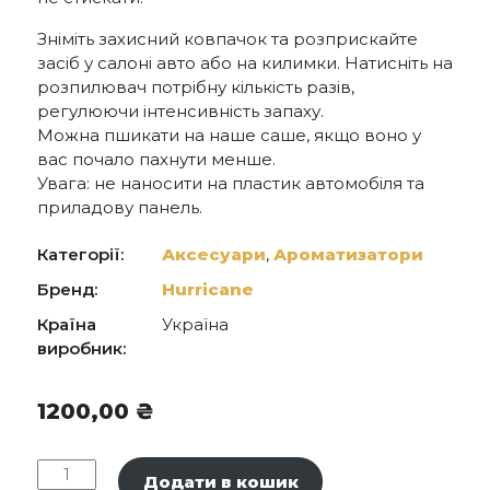
Зніміть захисний ковпачок та розприскайте
засіб у салоні авто або на килимки. Натисніть на
розпилювач потрібну кількість разів,
регулюючи інтенсивність запаху.
Можна пшикати на наше саше, якщо воно у
вас почало пахнути менше.
Увага: не наносити на пластик автомобіля та
приладову панель.
Категорії:
Аксесуари
,
Ароматизатори
Бренд:
Hurricane
Країна
Україна
виробник:
1200,00
₴
Hurricane
Додати в кошик