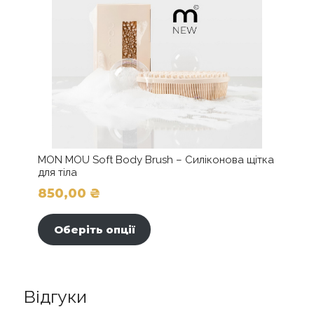
MON MOU Soft Body Brush – Силіконова щітка
для тіла
850,00
₴
Цей
товар
Оберіть опції
має
кілька
варіантів.
Параметри
Відгуки
можна