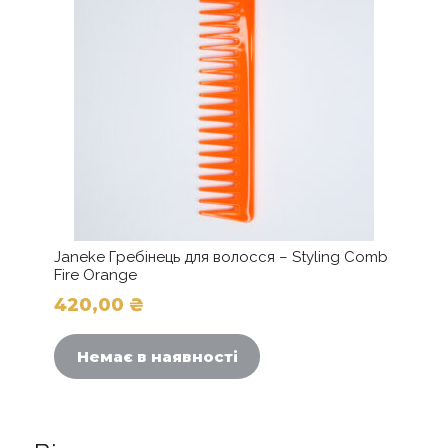
на
сторінці
товару
Janeke Гребінець для волосся – Styling Comb
Fire Orange
420,00
₴
Немає в наявності