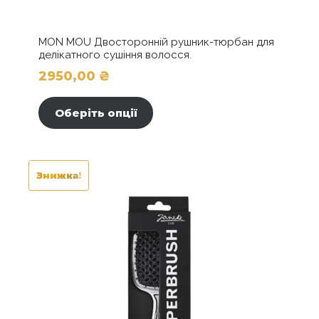
MON MOU Двосторонній рушник-тюрбан для
делікатного сушіння волосся.
2950,00
₴
Цей
товар
Оберіть опції
має
кілька
варіантів.
Параметри
Знижка!
можна
вибрати
на
сторінці
товару