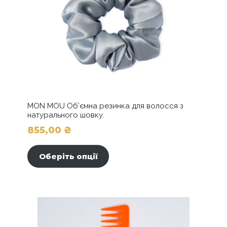
MON MOU Об’ємна резинка для волосся з
натурального шовку.
855,00
₴
Цей
товар
Оберіть опції
має
кілька
варіантів.
Параметри
можна
вибрати