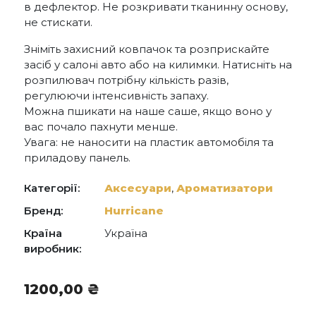
в дефлектор. Не розкривати тканинну основу,
не стискати.
Зніміть захисний ковпачок та розприскайте
засіб у салоні авто або на килимки. Натисніть на
розпилювач потрібну кількість разів,
регулюючи інтенсивність запаху.
Можна пшикати на наше саше, якщо воно у
вас почало пахнути менше.
Увага: не наносити на пластик автомобіля та
приладову панель.
Категорії:
Аксесуари
,
Ароматизатори
Бренд:
Hurricane
Країна
Україна
виробник:
1200,00
₴