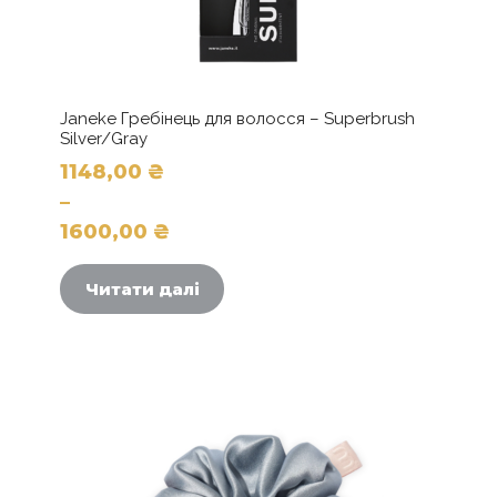
Janeke Гребінець для волосся – Superbrush
Silver/Gray
1148,00
₴
–
1600,00
₴
Діапазон
цін:
Читати далі
від
1148,00 ₴
до
1600,00 ₴