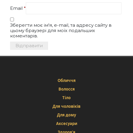
Email
*
Зберегти моє ім'я, e-mail, та адресу сайту в
цьому браузері для моїх подальших
коментарів.
Обличчя
Волосся
Тіло
Для чоловіків
Для дому
Аксесуари
Здоров’я