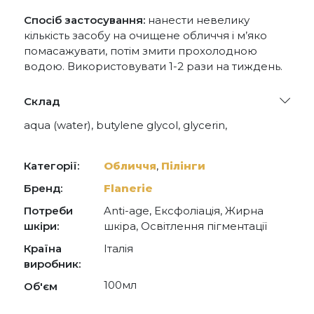
Спосіб застосування:
нанести невелику
кількість засобу на очищене обличчя і м’яко
помасажувати, потім змити прохолодною
водою. Використовувати 1-2 рази на тиждень.
Склад
aqua (water), butylene glycol, glycerin,
propanediol, coco-caprylate, butyrospermum
parkii (shea) butter, salvia hispanica seed extract,
punica granatum pericarp extract, lycium
Категорії:
Обличчя
,
Пілінги
barbarum fruit extract, curcuma longa rhizome
extract, gelidium cartilagineum (seaweed) extract,
Бренд:
Flanerie
maris aqua (sea water), argania spinosa kernel oil,
Потреби
Anti-age, Ексфоліація, Жирна
phytosterols, urea, papain, alanine, serine, proline,
parfum (fragrance), hydrogenated vegetable oil,
шкіри:
шкіра, Освітлення пігментації
carbomer, diethylhexyl syringylidenemalonate,
Країна
Італія
glyceryl polyacrylate, maltodextrin, tridecane,
undecane, tetrasodium glutamate diacetate,
виробник:
calcium pantothenate, xanthan gum, caprylyl
100мл
Об'єм
glycol, caprylic/capric triglyceride, magnesium
lactate, propylene glycol diethylhexanoate,