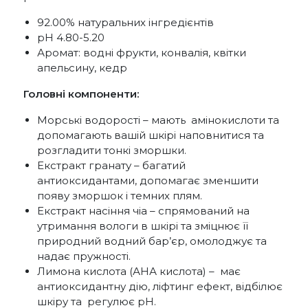
92.00% натуральних інгредієнтів
pH 4.80-5.20
Аромат: водні фрукти, конвалія, квітки
апельсину, кедр
Головні компоненти:
Морські водорості – мають амінокислоти та
допомагають вашій шкірі наповнитися та
розгладити тонкі зморшки.
Екстракт гранату – багатий
антиоксидантами, допомагає зменшити
появу зморшок і темних плям.
Екстракт насіння чіа – спрямований на
утримання вологи в шкірі та зміцнює її
природний водний бар’єр, омолоджує та
надає пружності.
Лимона кислота (АНА кислота) – має
антиоксидантну дію, ліфтинг ефект, відбілює
шкіру та регулює рН.