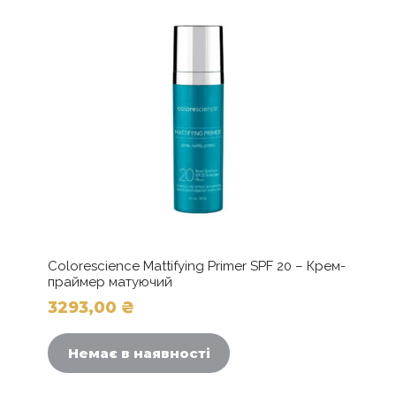
можна
вибрати
на
сторінці
товару
Colorescience Mattifying Primer SPF 20 – Крем-
праймер матуючий
3293,00
₴
Немає в наявності