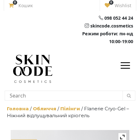
Skip
0
0
Кошик
Wishlist
to
content
098 052 44 24
skincode.cosmetics
Режим роботи: пн-нд
10:00-19:00
Головна
/
Обличчя
/
Пілінги
/ Flanerie Cryo-Gel –
Ніжний відлущувальний кріогель