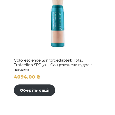
Colorescience Sunforgettable® Total
Protection SPF 50 – Сонцезахисна пудра з
пензлем
4094,00
₴
Цей
товар
Оберіть опції
має
кілька
варіантів.
Параметри