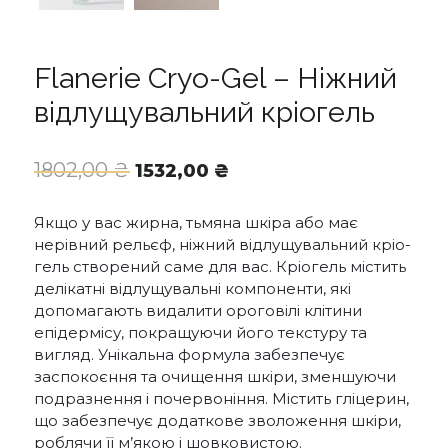
Flanerie Cryo-Gel – Ніжний
відлущувальний кріогель
Оригінальна
Поточна
1802,00
₴
1532,00
₴
ціна:
ціна:
1802,00 ₴.
1532,00 ₴.
Якщо у вас жирна, тьмяна шкіра або має
нерівний рельєф, ніжний відлущувальний кріо-
гель створений саме для вас. Кріогель містить
делікатні відлущувальні компоненти, які
допомагають видалити ороговілі клітини
епідермісу, покращуючи його текстуру та
вигляд. Унікальна формула забезпечує
заспокоєння та очищення шкіри, зменшуючи
подразнення і почервоніння. Містить гліцерин,
що забезпечує додаткове зволоження шкіри,
роблячи її м’якою і шовковистою.