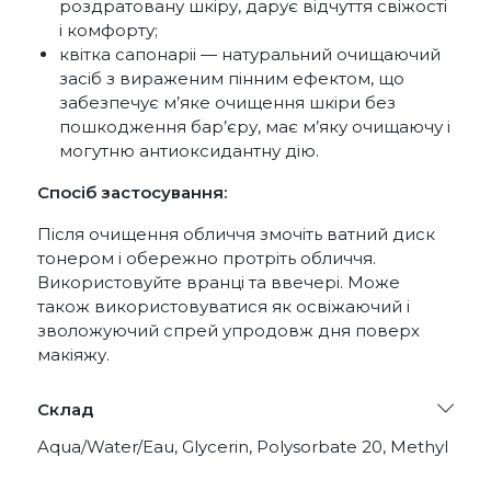
роздратовану шкіру, дарує відчуття свіжості
і комфорту;
квітка сапонаріі — натуральний очищаючий
засіб з вираженим пінним ефектом, що
забезпечує м’яке очищення шкіри без
пошкодження бар’єру, має м’яку очищаючу і
могутню антиоксидантну дію.
Спосіб застосування:
Після очищення обличчя змочіть ватний диск
тонером і обережно протріть обличчя.
Використовуйте вранці та ввечері. Може
також використовуватися як освіжаючий і
зволожуючий спрей упродовж дня поверх
макіяжу.
Склад
Aqua/Water/Eau, Glycerin, Polysorbate 20, Methyl
Gluceth-20, Phenoxyethanol, Disodium EDTA,
Chlorphenesin, Fragrance (Parfum), Saponins,