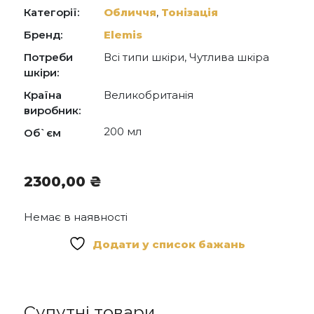
Sodium Dehydroacetate, Tromethamine, Linalool,
Категорії:
Обличчя
,
Тонізація
Hexyl Cinnamal, Saponaria Officinalis Leaf Extract,
Prunus Armeniaca (Apricot) Fruit Extract,
Бренд:
Elemis
Potassium Sorbate, Sodium Benzoate.
Потреби
Всі типи шкіри, Чутлива шкіра
шкіри:
Країна
Великобританія
виробник:
200 мл
Об`єм
2300,00
₴
Немає в наявності
Додати у список бажань
Супутні товари