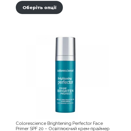
товар
Оберіть опції
має
кілька
варіантів.
Параметри
можна
вибрати
на
сторінці
товару
Colorescience Brightening Perfector Face
Primer SPF 20 – Освітлюючий крем-праймер