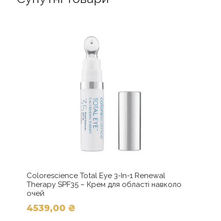
Colorescience Total Eye 3-In-1 Renewal
Therapy SPF35 – Крем для області навколо
очей
4539,00
₴
Цей