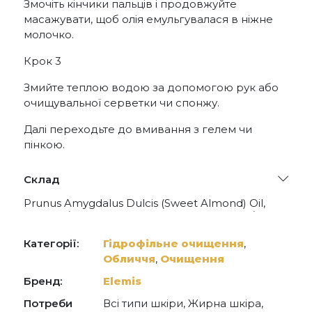
Змочіть кінчики пальців і продовжуйте
масажувати, щоб олія емульгувалася в ніжне
молочко.
Крок 3
Змийте теплою водою за допомогою рук або
очищувальної серветки чи спонжу.
Далі переходьте до вмивання з гелем чи
пінкою.
Склад
Prunus Amygdalus Dulcis (Sweet Almond) Oil,
Caprylic/Capric Triglyceride, PEG-6 Caprylic/Capric
Glycerides, PEG-8 Beeswax, Cetearyl Alcohol,
Sorbitan Stearate, Sambucus Nigra Oil, PEG-60
Категорії:
Гідрофільне очищення
,
Almond Glycerides, Silica, Avena Sativa (Oat)
Обличчя
,
Очищення
Kernel Oil, Triticum Vulgare (Wheat) Germ Oil,
Butyrospermum Parkii (Shea Butter), Citrus
Бренд:
Elemis
Aurantium Dulcis (Orange) Peel Wax, Glycerin,
Lecithin, Borago Officinalis Seed Oil, Lavandula
Потреби
Всі типи шкіри, Жирна шкіра,