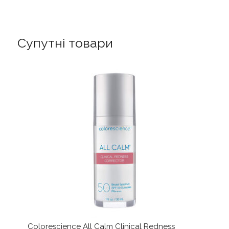
-
Бальзам
для
вмивання
Супутні товари
кількість
Colorescience All Calm Clinical Redness