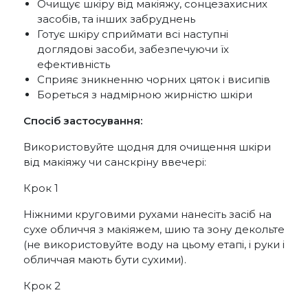
Очищує шкіру від макіяжу, сонцезахисних
засобів, та інших забруднень
Готує шкіру сприймати всі наступні
доглядові засоби, забезпечуючи їх
ефективність
Сприяє зникненню чорних цяток і висипів
Бореться з надмірною жирністю шкіри
Спосіб застосування:
Використовуйте щодня для очищення шкіри
від макіяжу чи санскріну ввечері:
Крок 1
Ніжними круговими рухами нанесіть засіб на
сухе обличчя з макіяжем, шию та зону декольте
(не використовуйте воду на цьому етапі, і руки і
обличчая мають бути сухими).
Крок 2