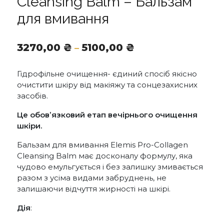
Cleansing Balm – Бальзам
для вмивання
Діапазон
3270,00
₴
5100,00
₴
–
цін:
від
Гідрофільне очищення- єдиний спосіб якісно
3270,00 ₴
очистити шкіру від макіяжу та сонцезахисних
до
засобів.
5100,00 ₴
Це обовʼязковий етап вечірнього очищення
шкіри.
Бальзам для вмивання Elemis Pro-Collagen
Cleansing Balm має досконалу формулу, яка
чудово емульгується і без залишку змивається
разом з усіма видами забруднень, не
залишаючи відчуття жирності на шкірі.
Дія
: