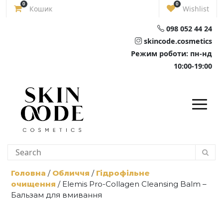
Skip
0
0
Кошик
Wishlist
to
content
098 052 44 24
skincode.cosmetics
Режим роботи: пн-нд
10:00-19:00
Головна
/
Обличчя
/
Гідрофільне
очищення
/ Elemis Pro-Collagen Cleansing Balm –
Бальзам для вмивання