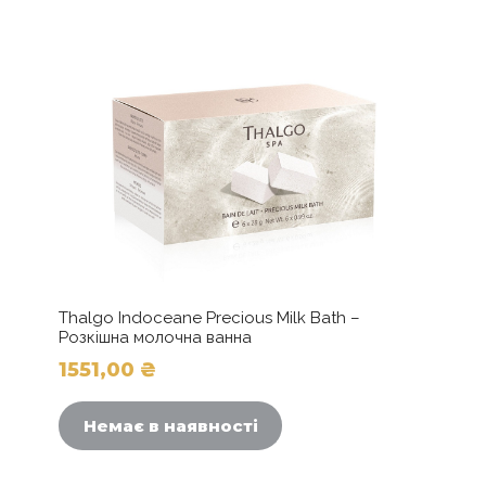
Glow
кількість
Thalgo Indoceane Precious Milk Bath –
Розкішна молочна ванна
1551,00
₴
Немає в наявності