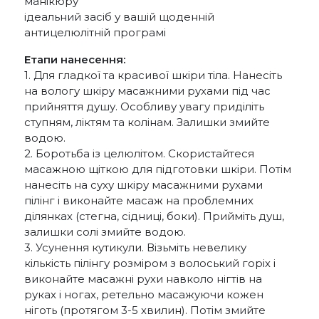
манікюру
ідеальний засіб у вашій щоденній
антицелюлітній програмі
Етапи нанесення:
1. Для гладкої та красивої шкіри тіла. Нанесіть
на вологу шкіру масажними рухами під час
прийняття душу. Особливу увагу приділіть
ступням, ліктям та колінам. Залишки змийте
водою.
2. Боротьба із целюлітом. Скористайтеся
масажною щіткою для підготовки шкіри. Потім
нанесіть на суху шкіру масажними рухами
пілінг і виконайте масаж на проблемних
ділянках (стегна, сідниці, боки). Прийміть душ,
залишки солі змийте водою.
3. Усунення кутикули. Візьміть невелику
кількість пілінгу розміром з волоський горіх і
виконайте масажні рухи навколо нігтів на
руках і ногах, ретельно масажуючи кожен
ніготь (протягом 3-5 хвилин). Потім змийте