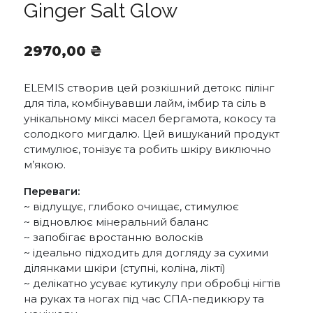
Ginger Salt Glow
2970,00
₴
ELEMIS створив цей розкішний детокс пілінг
для тіла, комбінувавши лайм, імбир та сіль в
унікальному міксі масел бергамота, кокосу та
солодкого мигдалю. Цей вишуканий продукт
стимулює, тонізує та робить шкіру виключно
м’якою.
Переваги:
~ відлущує, глибоко очищає, стимулює
~ відновлює мінеральний баланс
~ запобігає вростанню волосків
~ ідеально підходить для догляду за сухими
ділянками шкіри (ступні, коліна, лікті)
~ делікатно усуває кутикулу при обробці нігтів
на руках та ногах під час СПА-педикюру та