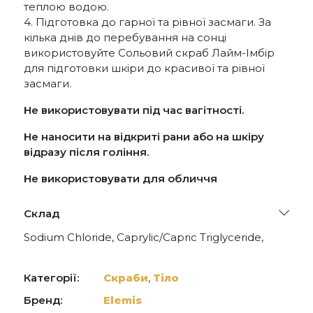
теплою водою.
4. Підготовка до гарної та рівної засмаги. За
кілька днів до перебування на сонці
використовуйте Сольовий скраб Лайм-Імбір
для підготовки шкіри до красивої та рівної
засмаги.
Не використовувати під час вагітності.
Не наносити на відкриті рани або на шкіру
відразу після гоління.
Не використовувати для обличчя
Склад
Sodium Chloride, Caprylic/Capric Triglyceride,
Prunus Amygdalus Dulcis (Sweet Almond) Oil,
Cocos Nucifera (Coconut) Oil, Silica, Glyceryl
Stearate, PEG-100 Stearate, Fragrance (Parfum),
Категорії:
Скраби
,
Тіло
Jasminum Officinale (Jasmine) Flower Powder,
Tocopherol, Citrus Aurantium Bergamia
Бренд:
Elemis
(Bergamot) Fruit Oil, Citrus Aurantium Amara