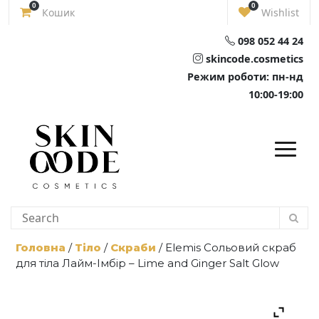
Skip
0
0
Кошик
Wishlist
to
content
098 052 44 24
skincode.cosmetics
Режим роботи: пн-нд
10:00-19:00
Головна
/
Тіло
/
Скраби
/ Elemis Сольовий скраб
для тіла Лайм-Імбір – Lime and Ginger Salt Glow