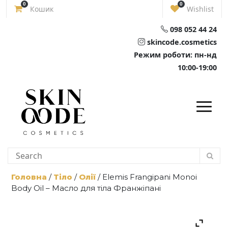
Skip
0
0
Кошик
Wishlist
to
content
098 052 44 24
skincode.cosmetics
Режим роботи: пн-нд
10:00-19:00
Головна
/
Тіло
/
Олії
/ Elemis Frangipani Monoi
Body Oil – Масло для тіла Франжіпані