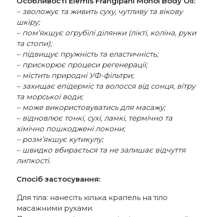
Особливості Elemis Frangipani Monoi Body Oil:
– зволожує та живить суху, чутливу та вікову
шкіру;
– пом’якшує огрубілі ділянки (лікті, коліна, руки
та стопи);
– підвищує пружність та еластичність;
– прискорює процеси регенерації;
– містить природні УФ-фільтри;
– захищає епідерміс та волосся від сонця, вітру
та морської води;
– може використовуватись для масажу;
– відновлює тонкі, сухі, ламкі, термічно та
хімічно пошкоджені локони;
– розм’якшує кутикулу;
– швидко вбирається та не залишає відчуття
липкості.
Спосіб застосування:
Для тіла: нанесіть кілька крапель на тіло
масажними рухами.