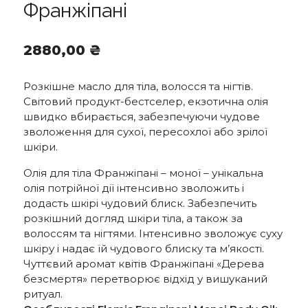
Франжіпані
2880,00
₴
Розкішне масло для тіла, волосся та нігтів.
Світовий продукт-бестселер, екзотична олія
швидко вбирається, забезпечуючи чудове
зволоження для сухої, пересохлої або зрілої
шкіри.
Олія для тіла Франжіпані – моної – унікальна
олія потрійної дії інтенсивно зволожить і
додасть шкірі чудовий блиск. Забезпечить
розкішний догляд шкіри тіла, а також за
волоссям та нігтями. Інтенсивно зволожує суху
шкіру і надає їй чудового блиску та м’якості.
Чуттєвий аромат квітів Франжіпані «Дерева
безсмертя» перетворює відхід у вишуканий
ритуал.