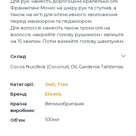
Для рук: нанесіть дорогоцінні крапельки олії
Франжіпані-Моної на шкіру рук та ступнів, а
також на нігті для інтенсивного зволоження
перед манікюром та педикюром.
Для волосся: нанесіть також трохи олії на
волосся, накрийте голову рушником і залиште
на 15 хвилин. Потім вимийте голову шампунем.
Склад
Cocos Nucifera (Coconut) Oil, Gardenia Tahitensis
Flower, Fragrance (Parfum), Tocopherol, Amyl
Cinnamal, Linalool, Benzyl Salicylate,
Hydroxycitronellal, Plumeria Rubra Flower
Категорії:
Олії
,
Тіло
Extract, Benzyl Benzoate.
Бренд:
Elemis
Країна
Великобританія
виробник:
100мл
Об'єм