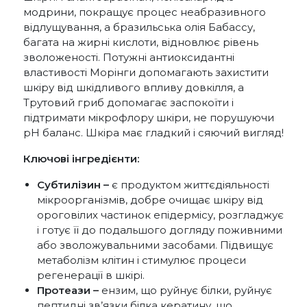
модрини, покращує процес неабразивного
відлущування, а бразильська олія Бабассу,
багата на жирні кислоти, відновлює рівень
зволоженості. Потужні антиоксидантні
властивості Морінги допомагають захистити
шкіру від шкідливого впливу довкілля, а
Трутовий гриб допомагає заспокоїти і
підтримати мікрофлору шкіри, не порушуючи
рН баланс. Шкіра має гладкий і сяючий вигляд!
Ключові інгредієнти:
Субтилізин –
є продуктом життєдіяльності
мікроорганізмів, добре очищає шкіру від
ороговілих частинок епідермісу, розгладжує
і готує її до подальшого догляду поживними
або зволожувальними засобами. Підвищує
метаболізм клітин і стимулює процеси
регенерації в шкірі.
Протеази –
ензим, що руйнує білки, руйнує
пептидні зв’язки білка кератину, що