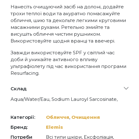
Нанесіть очищуючий засіб на долоні, додайте
трохи теплої води та акуратно помасажуйте
обличчя, шию та декольте легкими круговими
масажними рухами. Ретельно змийте та
висушіть обличчя чистим рушником.
Використовуйте щодня вранці та ввечері.
Завжди використовуйте SPF у світлий час
доби й уникайте активного впливу
ультрафіолету під час використання програми
Resurfacing.
Склад
Aqua/Water/Eau, Sodium Lauroyl Sarcosinate,
Glycerin, Cocamidopropyl Betaine, Acrylates
Copolymer, Polysorbate 20, Coco-Glucoside,
Glycol Distearate, Glyceryl Oleate, Sodium
Категорії:
Обличчя
,
Очищення
Lactate, Dicaprylyl Ether, Phenoxyethanol, Lauryl
Alcohol, Fragrance (Parfum), Sodium Chloride,
Бренд:
Elemis
Orbignya Oleifera (Babassu) Seed Oil, Xanthan
Потреби
Всі типи шкіри, Ексфоліація,
Gum, Sodium Hydroxide, Caprylyl Glycol, Citric