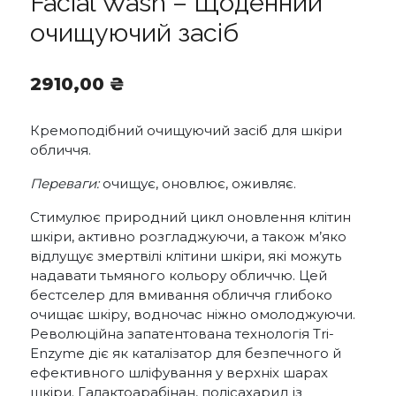
Facial Wash – Щоденний
очищуючий засіб
2910,00
₴
Кремоподібний очищуючий засіб для шкіри
обличчя.
Переваги:
очищує, оновлює, оживляє.
Стимулює природний цикл оновлення клітин
шкіри, активно розгладжуючи, а також м’яко
відлущує змертвілі клітини шкіри, які можуть
надавати тьмяного кольору обличчю. Цей
бестселер для вмивання обличчя глибоко
очищає шкіру, водночас ніжно омолоджуючи.
Революційна запатентована технологія Tri-
Enzyme діє як каталізатор для безпечного й
ефективного шліфування у верхніх шарах
шкіри. Галактоарабінан, полісахарид із