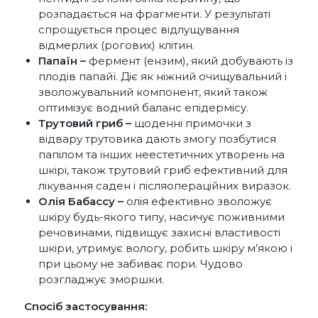
розпадається на фрагменти. У результаті
спрощується процес відлущування
відмерлих (рогових) клітин.
Папаїн –
фермент (ензим), який добувають із
плодів папайї. Діє як ніжний очищувальний і
зволожувальний компонент, який також
оптимізує водний баланс епідермісу.
Трутовий гриб –
щоденні примочки з
відвару трутовика дають змогу позбутися
папілом та інших неестетичних утворень на
шкірі, також трутовий гриб ефективний для
лікування саден і післяопераційних виразок.
Олія Бабассу –
олія ефективно зволожує
шкіру будь-якого типу, насичує поживними
речовинами, підвищує захисні властивості
шкіри, утримує вологу, робить шкіру м’якою і
при цьому не забиває пори. Чудово
розгладжує зморшки.
Спосіб застосування: