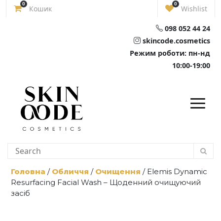
Skip
0
0
Кошик
Wishlist
to
content
098 052 44 24
skincode.cosmetics
Режим роботи: пн-нд
10:00-19:00
Головна
/
Обличчя
/
Очищення
/ Elemis Dynamic
Resurfacing Facial Wash – Щоденний очищуючий
засіб