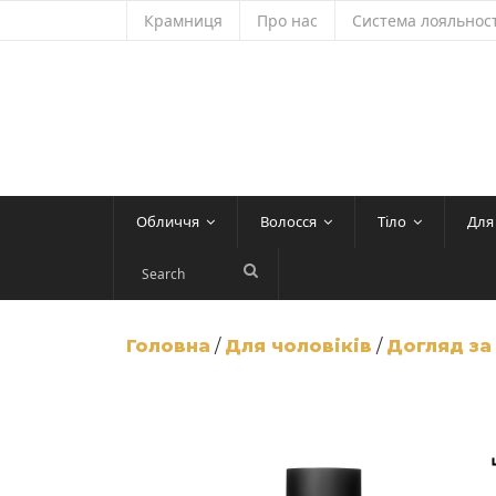
Skip
Крамниця
Про нас
Система лояльност
to
content
Обличчя
Волосся
Тіло
Для
Головна
/
Для чоловіків
/
Догляд за