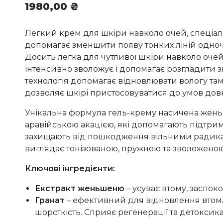
1980,00
₴
Легкий крем для шкіри навколо очей, спеціал
допомагає зменшити появу тонких ліній одно
Досить легка для чутливої ​​шкіри навколо очей
інтенсивно зволожує і допомагає розгладити 
технологія допомагає відновлювати вологу там,
дозволяє шкірі пристосовуватися до умов довк
Унікальна формула гель-крему насичена жень
аравійською акацією, які допомагають підтрим
захищають від пошкодження вільними радика
виглядає тонізованою, пружною та зволоженою
Ключові інгредієнти:
Екстракт женьшеню
– усуває втому, заспоко
Гранат
– ефективний для відновлення втомле
шорсткість. Сприяє регенерації та детоксикац