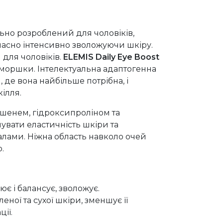
ьно розроблений для чоловіків,
часно інтенсивно зволожуючи шкіру.
 для чоловіків.
ELEMIS Daily Eye Boost
зморшки. Інтелектуальна адаптогенна
 де вона найбільше потрібна, і
ілля.
шенем, гідроксипроліном та
увати еластичність шкіри та
лами. Ніжна область навколо очей
.
ює і балансує, зволожує.
ної та сухої шкіри, зменшує її
ії.