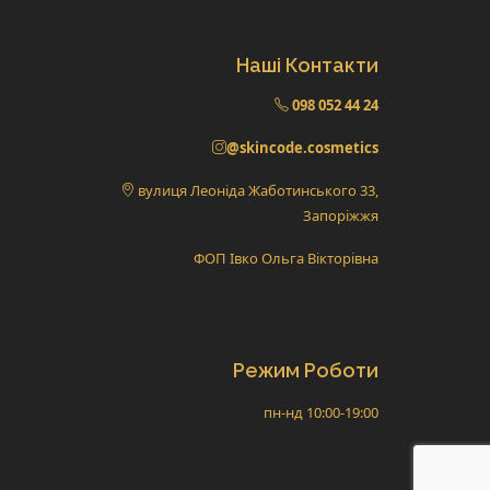
Наші Контакти
098 052 44 24
@skincode.cosmetics
вулиця Леоніда Жаботинського 33,
Запоріжжя
ФОП Івко Ольга Вікторівна
Режим Роботи
пн-нд 10:00-19:00