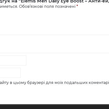
гук на “Elemis Men Daily Eye Boost – Анти-е
иметься.
Обов’язкові поля позначені
*
у сайту в цьому браузері для моїх подальших коментарі