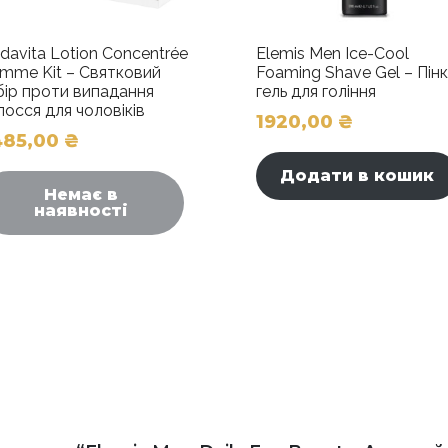
davita Lotion Concentrée
Elemis Men Ice-Cool
mme Kit – Святковий
Foaming Shave Gel – Пінк
бір проти випадання
гель для гоління
лосся для чоловіків
1920,00
₴
485,00
₴
Додати в кошик
Немає в
наявності