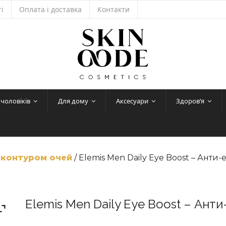
і
Оплата і доставка
Контакти
 чоловіків
Для дому
Аксесуари
Здоров’я
 контуром очей
/ Elemis Men Daily Eye Boost – Анти
Elemis Men Daily Eye Boost – Ант