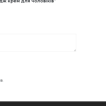
йдж крем для чоловіків”
в.