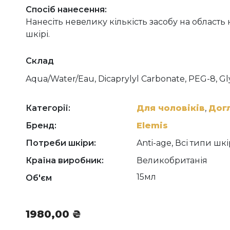
Спосіб нанесення:
Нанесіть невелику кількість засобу на область 
шкірі.
Склад
Aqua/Water/Eau, Dicaprylyl Carbonate, PEG-8, Gly
Xylitylglucoside, Dipalmitoyl Hydroxyproline, Hex
Phenoxyethanol, Anhydroxylitol, Xylitol, Disodiu
Dehydroacetic Acid, Fragrance (Parfum), Ethylhexyl
Категорії:
Для чоловіків
,
Дог
Polyaminopropyl Biguanide, Panax Ginseng Root E
Бренд:
Elemis
Salicylate, Hydroxyisohexyl 3-Cyclohexene Carb
Methylpropional, Sodium Hydroxide, Acacia Decur
Потреби шкіри:
Anti-age, Всі типи шк
Країна виробник:
Великобританія
15мл
Об'єм
1980,00
₴