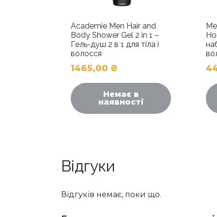
Academie Men Hair and
Me
Body Shower Gel 2 in 1 –
Ho
Гель-душ 2 в 1 для тіла і
на
волосся
во
1465,00
₴
4
Немає в
наявності
Відгуки
Відгуків немає, поки що.