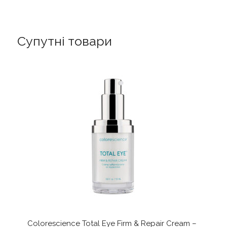
-
Заспокійливі
педи
Супутні товари
з
центеллою
та
пантенолом
кількість
Colorescience Total Eye Firm & Repair Cream –