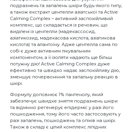
подразнень та запалень шкіри будь-якого типу,
а також екстракт центелли азіатської та Active
Calming Complex – активний заспокійливий
комплекс, що складається із речовин, що
виділені із центелли (мадекассосид,
азіатикозид, мадекасова кислота, азіатикова
кислота) та алантоїну. Адже центелла сама по
собі є дуже активним лікувальним
компонентом, а її ізоляти надають ще більш
потужну дію! Active Calming Complex дуже
ефективно та швидко надає заспокійливу дію,
зменшує почервоніння та запальну реакцію в
шкірі.
Формулу доповнює 1% пантенолу, який
забезпечує швидке зняття подразнень шкіри
та відмінно регенерує епідерміс у разі його
пошкодження, тому його часто застосовують у
разі запалень, пошкоджень та опіків на шкірі.
Також в складі є цілий комплекс ліпідних