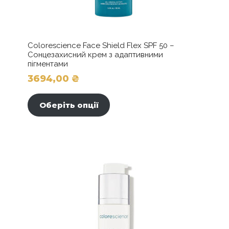
Colorescience Face Shield Flex SPF 50 –
Сонцезахисний крем з адаптивними
пігментами
3694,00
₴
Цей
товар
Оберіть опції
має
кілька
варіантів.
Параметри
можна
вибрати
на
сторінці
товару