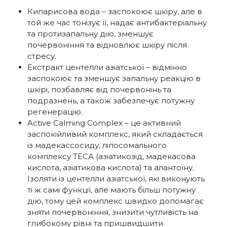
Кипарисова вода – заспокоює шкіру, але в
той же час тонізує її, надає антибактеріальну
та протизапальну дію, зменшує
почервоніння та відновлює шкіру після
стресу.
Екстракт центелли азіатської – відмінно
заспокоює та зменшує запальну реакцію в
шкірі, позбавляє від почервонінь та
подразнень, а також забезпечує потужну
регенерацію.
Active Calming Complex – це активний
заспокійливий комплекс, який складається
із мадекассосиду, ліпосомального
комплексу TECA (азіатикозід, мадекасова
кислота, азіатикова кислота) та алантоїну.
Ізоляти із центелли азіатської, які виконують
ті ж самі функції, але мають більш потужну
дію, тому цей комплекс швидко допомагає
зняти почервоніння, знизити чутливість на
глибокому рівні та пришвидшити