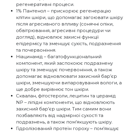
регенеративні процеси.
1% Пантенол – прискорює регенерацію
клітин шкіри, що допомагає загоювати шкіру
після агресивного впливу (сонячні опіки,
обвітрювання, агресивні процедури чи
догляд), відновлює захисні функції
епідермісу та зменшує сухість, подразнення
та почервоніння.
Ніацинамід – багатофункціональний
компонент, який заспокоює подразнену
шкіру та зменшує почервоніння, а також
допомагає відновлювати захисний бар’єр
шкіри, зменшуючи випаровування вологи, а
ще добре вирівнює тон шкіри.
Сквалан, фітостероли, лецитин та церамід
NP – ліпідні компоненти, що відновлюють
захисний бар’єр шкіри. Тим самим вони
позбавляють від надмірної сухості та
подразнень, а також пом’якшують шкіру.
Гідролізований протеїн гороху – пом’якшує