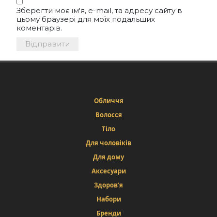
Зберегти моє ім'я, e-mail, та адресу сайту в
цьому браузері для моїх подальших
коментарів.
Обличчя
Волосся
Тіло
Для чоловіків
Для дому
Аксесуари
Здоров’я
Набори
Бренди