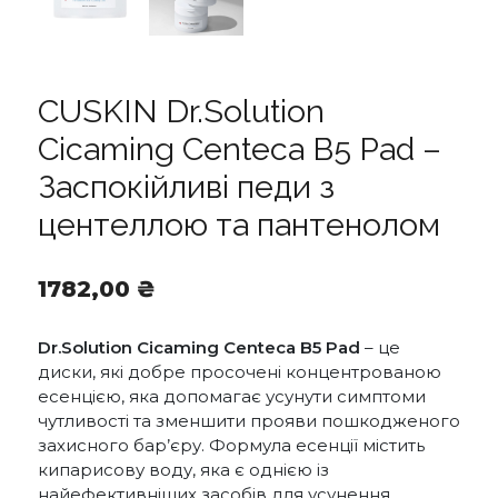
CUSKIN Dr.Solution
Cicaming Centeca B5 Pad –
Заспокійливі педи з
центеллою та пантенолом
1782,00
₴
Dr.Solution Cicaming Centeca B5 Pad
– це
диски, які добре просочені концентрованою
есенцією, яка допомагає усунути симптоми
чутливості та зменшити прояви пошкодженого
захисного бар’єру. Формула есенції містить
кипарисову воду, яка є однією із
найефективніших засобів для усунення