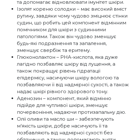
та допомагає відновлювати імунітет шкіри.
Ізолят кореню солодки – має високий вміст
рутину, завдяки чому чудово зміцнює стінки
судин, що робить цей компонент відмінним
помічником для шкіри з судинними
патологіями. Також він чудово зменшує
будь-які подразнення та запалення,
зменшує свербіж та еритему.
Глюконолактон – PHA-кислота, яка дуже
лагідно позбавляє шкіру від лущення, а
також покращує рівень гідратації
епідермісу, насичуючи шкіру вологою та
позбавляючи її від надмірної сухості, а також
надає шкірі рівного здорового тону.
Аденозин – компонент, який відмінно
підійде для чутливої шкіри, зменшує
почервоніння, надаючи протизапальну дію.
Олії оливи та масло ши – забезпечують
м’якість шкіри, добре насичують її та
позбавляють від надмірної сухості без
обтяження, а також допомагають зняти