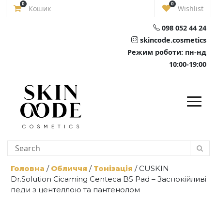
Skip
0
0
Кошик
Wishlist
to
content
098 052 44 24
skincode.cosmetics
Режим роботи: пн-нд
10:00-19:00
Головна
/
Обличчя
/
Тонізація
/ CUSKIN
Dr.Solution Cicaming Centeca B5 Pad – Заспокійливі
педи з центеллою та пантенолом