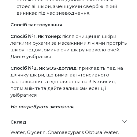
стрес зі шкіри, зменшуючи свербіж, який
виникає під час зневоднення.
Спосіб застосування:
Спосіб №1. Як тонер:
після очищення шкіри
легкими рухами за масажними лініями протріть
шкіру педом, оминаючи шкіру навколо очей.
Дайте увібратися.
Спосіб №2. Як SOS-догляд:
прикладіть пед на
ділянку шкіри, що вимагає інтенсивного
заспокоєння та відновлення на 3-5 хвилин,
потім зніміть та дайте залишкам есенції
увібратися.
Не потребують змивання.
Склад
Water, Glycerin, Chamaecyparis Obtusa Water,