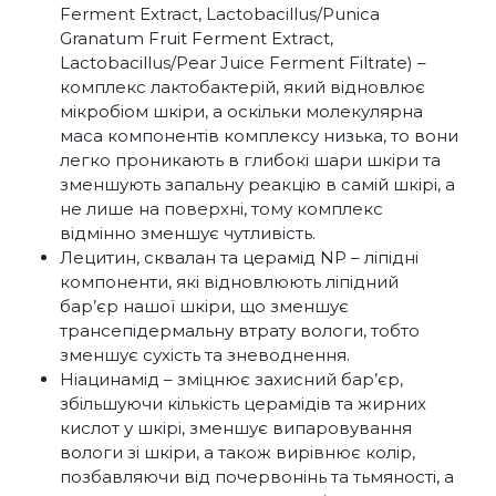
Ferment Extract, Lactobacillus/Punica
Granatum Fruit Ferment Extract,
Lactobacillus/Pear Juice Ferment Filtrate) –
комплекс лактобактерій, який відновлює
мікробіом шкіри, а оскільки молекулярна
маса компонентів комплексу низька, то вони
легко проникають в глибокі шари шкіри та
зменшують запальну реакцію в самій шкірі, а
не лише на поверхні, тому комплекс
відмінно зменшує чутливість.
Лецитин, сквалан та церамід NP – ліпідні
компоненти, які відновлюють ліпідний
бар’єр нашої шкіри, що зменшує
трансепідермальну втрату вологи, тобто
зменшує сухість та зневоднення.
Ніацинамід – зміцнює захисний бар’єр,
збільшуючи кількість церамідів та жирних
кислот у шкірі, зменшує випаровування
вологи зі шкіри, а також вирівнює колір,
позбавляючи від почервонінь та тьмяності, а