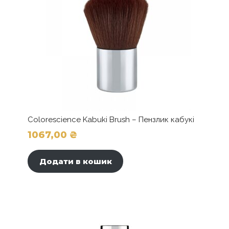
сторінці
товару
Colorescience Kabuki Brush – Пензлик кабукі
1067,00
₴
Додати в кошик