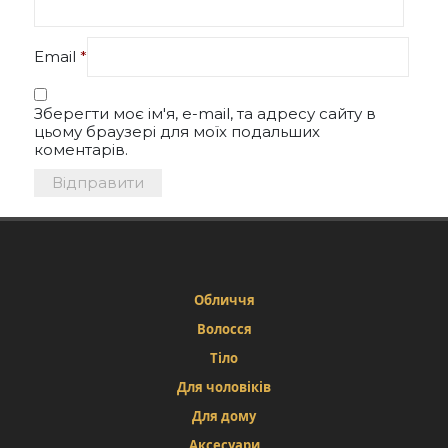
Email
*
Зберегти моє ім'я, e-mail, та адресу сайту в
цьому браузері для моїх подальших
коментарів.
Обличчя
Волосся
Тіло
Для чоловіків
Для дому
Аксесуари