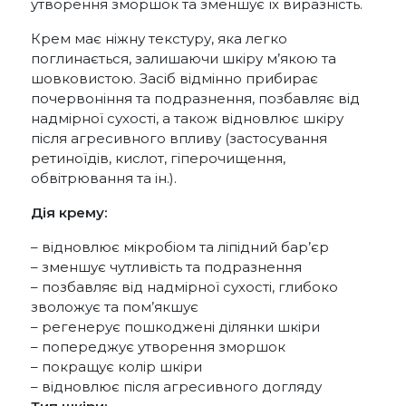
утворення зморшок та зменшує їх виразність.
Крем має ніжну текстуру, яка легко
поглинається, залишаючи шкіру м’якою та
шовковистою. Засіб відмінно прибирає
почервоніння та подразнення, позбавляє від
надмірної сухості, а також відновлює шкіру
після агресивного впливу (застосування
ретиноїдів, кислот, гіперочищення,
обвітрювання та ін.).
Дія крему:
– відновлює мікробіом та ліпідний бар’єр
– зменшує чутливість та подразнення
– позбавляє від надмірної сухості, глибоко
зволожує та пом’якшує
– регенерує пошкоджені ділянки шкіри
– попереджує утворення зморшок
– покращує колір шкіри
– відновлює після агресивного догляду