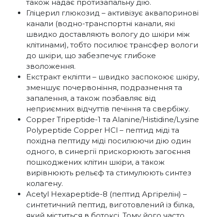
також надає протизапальну дію.
Гліцерил глюкозид – активізує аквапоринові
канали (водно-транспортні канали, які
швидко доставляють вологу до шкіри між
клітинами), тобто посилює трансфер вологи
до шкіри, що забезпечує глибоке
зволоження.
Екстракт екліпти – швидко заспокоює шкіру,
зменшує почервоніння, подразнення та
запалення, а також позбавляє від
неприємних відчуттів печіння та свербіжу.
Copper Tripeptide-1 та Alanine/Histidine/Lysine
Polypeptide Copper HCl – пептид міді та
похідна пептиду міді посилюючи дію один
одного, в синергії прискорюють загоєння
пошкоджених клітин шкіри, а також
вирівнюють рельєф та стимулюють синтез
колагену.
Acetyl Hexapeptide-8 (пептид Аргірелін) –
синтетичний пептид, виготовлений із білка,
який міститься в ботоксі. Тому його часто