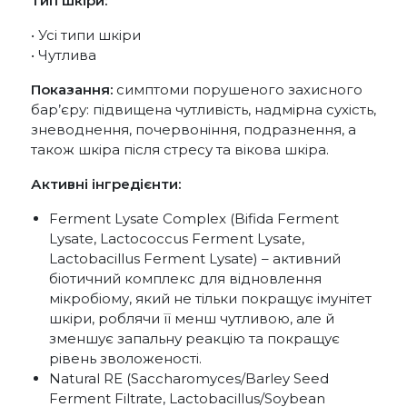
Тип шкіри:
• Усі типи шкіри
• Чутлива
Показання:
симптоми порушеного захисного
бар’єру: підвищена чутливість, надмірна сухість,
зневоднення, почервоніння, подразнення, а
також шкіра після стресу та вікова шкіра.
Активні інгредієнти:
Ferment Lysate Complex (Bifida Ferment
Lysate, Lactococcus Ferment Lysate,
Lactobacillus Ferment Lysate) – активний
біотичний комплекс для відновлення
мікробіому, який не тільки покращує імунітет
шкіри, роблячи її менш чутливою, але й
зменшує запальну реакцію та покращує
рівень зволоженості.
Natural RE (Saccharomyces/Barley Seed
Ferment Filtrate, Lactobacillus/Soybean