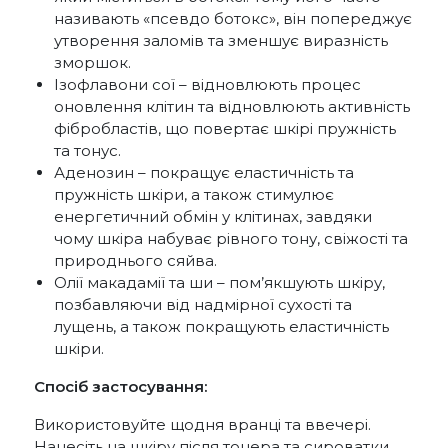
називають «псевдо ботокс», він попереджує
утворення заломів та зменшує виразність
зморшок.
Ізофлавони сої – відновлюють процес
оновлення клітин та відновлюють активність
фібробластів, що повертає шкірі пружність
та тонус.
Аденозин – покращує еластичність та
пружність шкіри, а також стимулює
енергетичний обмін у клітинах, завдяки
чому шкіра набуває рівного тону, свіжості та
природнього сяйва.
Олії макадамії та ши – пом’якшують шкіру,
позбавляючи від надмірної сухості та
лущень, а також покращують еластичність
шкіри.
Спосіб застосування:
Використовуйте щодня вранці та ввечері.
Нанесіть на шкіру після тонера та сироватки.