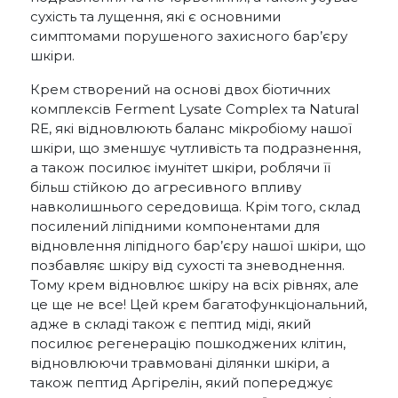
сухість та лущення, які є основними
симптомами порушеного захисного бар’єру
шкіри.
Крем створений на основі двох біотичних
комплексів Ferment Lysate Complex та Natural
RE, які відновлюють баланс мікробіому нашої
шкіри, що зменшує чутливість та подразнення,
а також посилює імунітет шкіри, роблячи її
більш стійкою до агресивного впливу
навколишнього середовища. Крім того, склад
посилений ліпідними компонентами для
відновлення ліпідного бар’єру нашої шкіри, що
позбавляє шкіру від сухості та зневоднення.
Тому крем відновлює шкіру на всіх рівнях, але
це ще не все! Цей крем багатофункціональний,
адже в складі також є пептид міді, який
посилює регенерацію пошкоджених клітин,
відновлюючи травмовані ділянки шкіри, а
також пептид Аргірелін, який попереджує