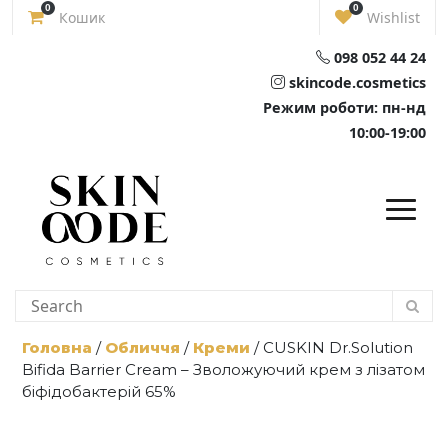
Skip
0
0
Кошик
Wishlist
to
content
098 052 44 24
skincode.cosmetics
Режим роботи: пн-нд
10:00-19:00
Головна
/
Обличчя
/
Креми
/ CUSKIN Dr.Solution
Bifida Barrier Cream – Зволожуючий крем з лізатом
біфідобактерій 65%