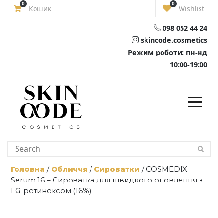
Skip
0
0
Кошик
Wishlist
to
content
098 052 44 24
skincode.cosmetics
Режим роботи: пн-нд
10:00-19:00
Головна
/
Обличчя
/
Сироватки
/ COSMEDIX
Serum 16 – Сироватка для швидкого оновлення з
LG-ретинексом (16%)