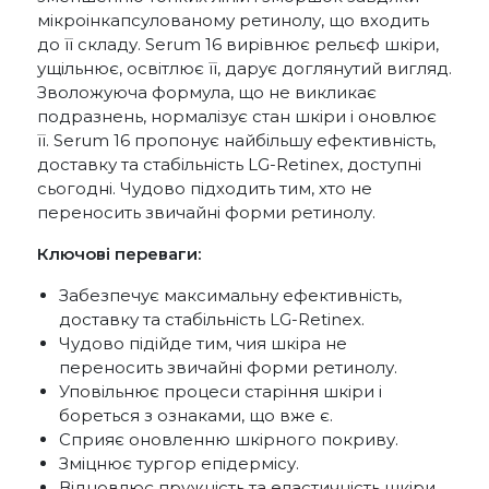
мікроінкапсулованому ретинолу, що входить
до її складу. Serum 16 вирівнює рельєф шкіри,
ущільнює, освітлює її, дарує доглянутий вигляд.
Зволожуюча формула, що не викликає
подразнень, нормалізує стан шкіри і оновлює
її. Serum 16 пропонує найбільшу ефективність,
доставку та стабільність LG-Retinex, доступні
сьогодні. Чудово підходить тим, хто не
переносить звичайні форми ретинолу.
Ключові переваги:
Забезпечує максимальну ефективність,
доставку та стабільність LG-Retinex.
Чудово підійде тим, чия шкіра не
переносить звичайні форми ретинолу.
Уповільнює процеси старіння шкіри і
бореться з ознаками, що вже є.
Сприяє оновленню шкірного покриву.
Зміцнює тургор епідермісу.
Відновлює пружність та еластичність шкіри.