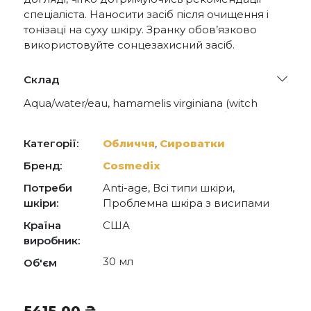
спеціаліста. Наносити засіб після очищення і
тонізацї на суху шкіру. Зранку обов’язково
використовуйте сонцезахисний засіб.
Склад
Aqua/water/eau, hamamelis virginiana (witch
hazel) water, carthamus tinctorius (safflower)
oleosomes, glycerin, phospholipids, sodium
acrylates copolymer, hydrogenated
Категорії:
Обличчя
,
Сироватки
polyisobutene, sodium lactate, polysorbate 20,
cetyl alcohol, retinal, retinol, proline (l), sodium
Бренд:
Cosmedix
hyaluronate (l), helianthus annuus (sunflower)
Потреби
Anti-age, Всі типи шкіри,
seed oil, tapioca starch, leuconostoc/radish root
ferment filtrate, lonicera caprifolium
шкіри:
Проблемна шкіра з висипами
(honeysuckle) flower extract, lonicera japonica
Країна
США
(honeysuckle) flower extract, santalum
austrocaledonicum (sandalwood) wood oil,
виробник:
lavandula hybrida (lavandin) oil, galactoarabinan,
30 мл
Об'єм
glycosaminoglycans, sodium polygamma-
glutamate, tocopherol (d-alpha), squalane,
hydroxypropyl starch phosphate, dimethicone,
polyglyceryl-10 stearate, gluconic acid, xanthan