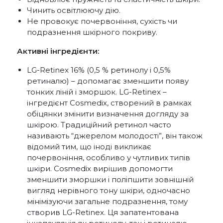
Чинить освітлюючу дію.
Не провокує почервоніння, сухість чи
подразнення шкірного покриву.
Активні інгредієнти:
LG-Retinex 16% (0,5 % ретинолу і 0,5%
ретиналю) – допомагає зменшити появу
тонких ліній і зморшок. LG-Retinex –
інгредієнт Cosmedix, створений в рамках
обіцянки змінити визначення догляду за
шкірою. Традиційний ретинол часто
називають “джерелом молодості”, він також
відомий тим, що іноді викликає
почервоніння, особливо у чутливих типів
шкіри. Cosmedix вирішив допомогти
зменшити зморшки і поліпшити зовнішній
вигляд нерівного тону шкіри, одночасно
мінімізуючи загальне подразнення, тому
створив LG-Retinex. Ця запатентована