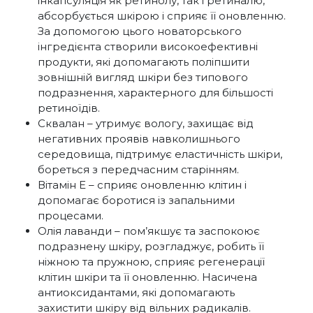
інкапсуляція як ретинолу, так і ретиналю,
абсорбується шкірою і сприяє її оновленню.
За допомогою цього новаторського
інгредієнта створили високоефективні
продукти, які допомагають поліпшити
зовнішній вигляд шкіри без типового
подразнення, характерного для більшості
ретиноїдів.
Сквалан – утримує вологу, захищає від
негативних проявів навколишнього
середовища, підтримує еластичність шкіри,
бореться з передчасним старінням.
Вітамін Е – сприяє оновленню клітин і
допомагає боротися із запальними
процесами.
Олія лаванди – пом’якшує та заспокоює
подразнену шкіру, розгладжує, робить її
ніжною та пружною, сприяє регенерації
клітин шкіри та її оновленню. Насичена
антиоксидантами, які допомагають
захистити шкіру від вільних радикалів.