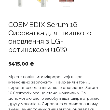
COSMEDIX Serum 16 –
Сироватка для швидкого
оновлення з LG-
ретинексом (16%)
5415,00
₴
Мрієте поліпшити мікрорельєф шкіри,
інтенсивно зволожити її і вирівняти тон? З
сироваткою для швидкого оновлення Serum
16 Cosmedix все це стане можливим. За
допомогою цього засобу ваша шкіра отримає
другу молодість. Сироватка сприяє значному
зменшенню тонких ліній і зморшок завдяки