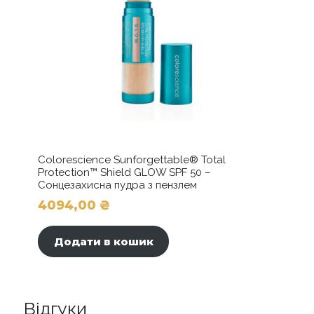
сторінці
товару
Colorescience Sunforgettable® Total
Protection™ Shield GLOW SPF 50 –
Сонцезахисна пудра з пензлем
4094,00
₴
Додати в кошик
Відгуки