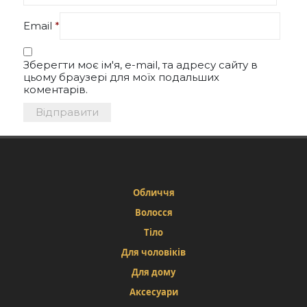
Email
*
Зберегти моє ім'я, e-mail, та адресу сайту в
цьому браузері для моїх подальших
коментарів.
Обличчя
Волосся
Тіло
Для чоловіків
Для дому
Аксесуари