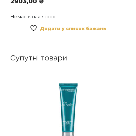
2903,00
₴
Extract, Jasminum Officinale Flower/Leaf Extract,
Rosa Damascena Flower Extract, Linalool.
Немає в наявності
Додати у список бажань
Супутні товари