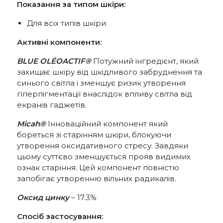
Показання за типом шкіри:
Для всіх типів шкіри
Активні компоненти:
BLUE OLÉOACTIF®
Потужний інгредієнт, який
захищає шкіру від шкідливого забруднення та
синього світла і зменшує ризик утворення
гіперпігментації внаслідок впливу світла від
екранів гаджетів.
Micah®
Інноваційний компонент який
бореться зі старінням шкіри, блокуючи
утворення оксидативного стресу. Завдяки
цьому суттєво зменшується прояв видимих
ознак старіння. Цей компонент повністю
запобігає утворенню вільних радикалів.
Оксид цинку
– 17.3%
Спосіб застосування: