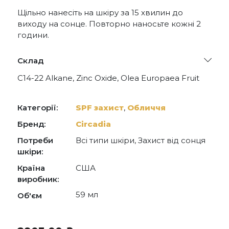
Щільно нанесіть на шкіру за 15 хвилин до
виходу на сонце. Повторно наносьте кожні 2
години.
Склад
C14-22 Alkane, Zinc Oxide, Olea Europaea Fruit
Oil, Sorbitan Olivate, Diisopropyl Adipate, C9-12
Alkane, Silica, Oryza Sativa Bran Cera, Vegetable
Oil, Simmondsia Chinensis Seed Oil, Curcuma
Категорії:
SPF захист
,
Обличчя
Longa Root Extract, Saccharomyces Ferment,
Polyglyceryl-4 Olivate/Polyrici- noleate,
Бренд:
Circadia
Triethoxycaprylylsilane, Coco-Caprylate/Caprate,
Потреби
Всі типи шкіри, Захист від сонця
Glycine Soja Oil, Polyhydroxys- tearic Acid, Triethyl
Citrate, Lauroyl Lysine, Bis(Cyano Butylacetate)
шкіри:
Anthracenediylidene, Polyglyceryl-3 Diisostearate,
Країна
США
Oryza Sativa Germ Extract, Oryza Sativa Extract,
Caprylic/Capric Triglyceride, Camellia Sinensis Leaf
виробник:
Extract, Vanilla Planifolia Fruit Extract, Linalyl
59 мл
Об'єм
Acetate, Fucus Vesiculosus Extract, Salvia
Officinalis Flower/Leaf/Stem Extract, Rosmarinus
Officinalis Leaf Extract, Lavandula Angustifolia
Flower/Leaf/Stem Extract, Salvia Triloba Leaf