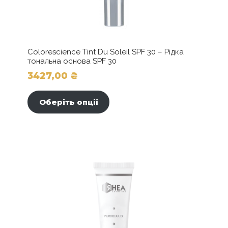
Colorescience Tint Du Soleil SPF 30 – Рідка
тональна основа SPF 30
3427,00
₴
Цей
товар
Оберіть опції
має
кілька
варіантів.
Параметри
можна
вибрати
на
сторінці
товару