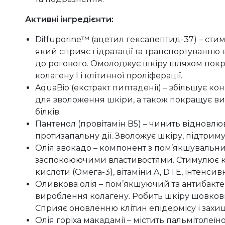
Активні інгредієнти:
Diffuporine™ (ацетил гексапептид-37) – сти
який сприяє гідратації та транспортуванню 
до рогового. Омолоджує шкіру шляхом покра
колагену I і клітинної проліферації.
AquaBio (екстракт пиптаденії) – збільшує кон
для зволоження шкіри, а також покращує в
білків.
Пантенол (провітамін B5) – чинить відновлю
протизапальну дії. Зволожує шкіру, підтримує
Олія авокадо – компонент з пом’якшувальн
заспокоюючими властивостями. Стимулює кл
кислоти (Омега-3), вітаміни A, D і Е, інтенси
Оливкова олія – пом’якшуючий та антибакте
вироблення колагену. Робить шкіру шовков
Сприяє оновленню клітин епідермісу і захи
Олія горіха макадамії – містить пальмітолеї