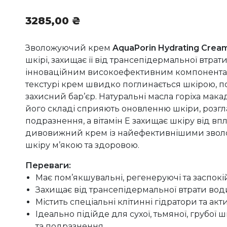
3285,00
₴
Зволожуючий крем
AquaPorin Hydrating Crea
шкірі, захищає її від трансепідермальної втрат
інноваційним високоефективним компонентам 
текстурі крем швидко поглинається шкірою, п
захисний бар’єр. Натуральні масла горіха макад
його складі сприяють оновленню шкіри, розглад
подразнення, а вітамін Е захищає шкіру від вп
дивовижний крем із найефективнішими зво
шкіру м’якою та здоровою.
Переваги:
Має пом’якшувальні, регенеруючі та заспокій
Захищає від трансепідермальної втрати вод
Містить спеціальні клітинні гідратори та ак
Ідеально підійде для сухої, тьмяної, грубої
та подразнення.