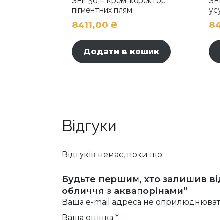
SPF 50 – Крем-коректор
SP
пігментних плям
ус
8411,00
₴
84
Додати в кошик
Відгуки
Відгуків немає, поки що.
Будьте першим, хто залишив ві
обличчя з аквапорінами”
Ваша e-mail адреса не оприлюднюват
Ваша оцінка
*