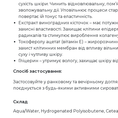
сухість шкіри. Чинить відновлювальну, пом’
зволожувальну дії. Уповільнює процеси ста
повертає їй тонус та еластичність.
Екстракт виноградних кісточок – має потужн
захисні властивості. Захищає клітини епідер
радикалів та стимулює вироблення колагену
Токоферолу ацетат (вітамін E) – жиророзчи
захист клітинних мембран від впливу вільни
суху і чутливу шкіру.
Гліцерин – утримує вологу, захищає шкіру ві
Спосіб застосування:
Застосовуйте у ранковому та вечірньому догл
поєднується з будь-якими активними сирова
Склад
Aqua/Water, Hydrogenated Polyisobutene, Ceteary
Persea Gratissima (Avocado) Oil, Olea Europaea (Ol