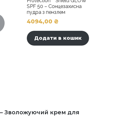
Protection™ Shield GLOW
SPF 50 – Сонцезахисна
пудра з пензлем
4094,00
₴
Додати в кошик
m – Зволожуючий крем для