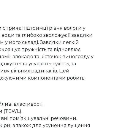
m
сприяє підтримці рівня вологи у
и води та глибоко зволожує її завдяки
у його складі. Завдяки легкій
окращує пружність та відновлює
амії, авокадо та кісточок винограду у
жують та усувають сухість, та
ливу вільних радикалів. Цей
ложуючими компонентами робить
ливі властивості.
и (TEWL).
тивні пом’якшувальні речовини.
 шкіри, а також для усунення лущення