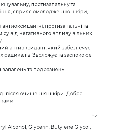
якшувальну, протизапальну та
ріння, сприяє омолодженню шкіри,
і антиоксидантні, протизапальні та
місу від негативного впливу вільних
.
нний антиоксидант, який забезпечує
х радикалів. Зволожує та заспокоює
д запалень та подразнень.
яді після очищення шкіри. Добре
тками.
l Alcohol, Glycerin, Butylene Glycol,
ive) Fruit Oil, Panthenol, Stearyl