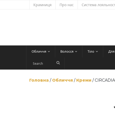
Skip
Крамниця
Про нас
Система лояльност
to
content
Обличчя
Волосся
Тіло
Для
Головна
/
Обличчя
/
Креми
/ CIRCADIA