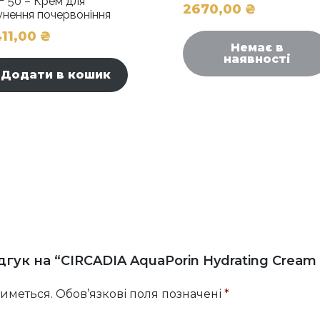
F 50 – Крем для
2670,00
₴
унення почервоніння
11,00
₴
Немає в
наявності
Додати в кошик
дгук на “CIRCADIA AquaPorin Hydrating Crea
иметься.
Обов’язкові поля позначені
*