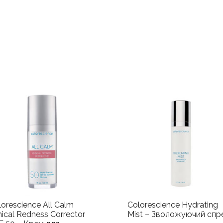
крем
для
обличчя
з
аквапорінами
кількість
lorescience All Calm
Colorescience Hydrating
nical Redness Corrector
Mist – Зволожуючий спр