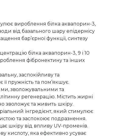
мулює вироблення білка аквапорин-3,
води від базального шару епідермісу
щення бар’єрної функції, синтезу
центрацію білка аквапорин-3, 9 і 10
ироблення фібронектину та інших
вальну, заспокійливу та
 її пружність та пом’якшує.
ими, зволожувальними та
ітинну регенерацію. Містить жирні
вно зволожує та живить шкіру.
ріальний інгредієнт, який стимулює
истою та заспокоює подразнення.
щає шкіру від впливу UV-променів.
нову кислоту, яка ефективно усуває