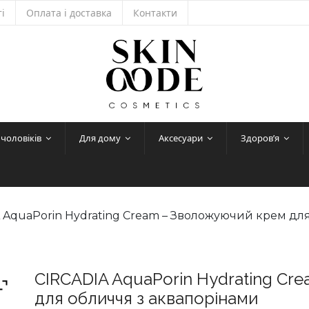
і
Оплата і доставка
Контакти
 чоловіків
Для дому
Аксесуари
Здоров’я
 AquaPorin Hydrating Cream – Зволожуючий крем дл
CIRCADIA AquaPorin Hydrating Cr
для обличчя з аквапорінами