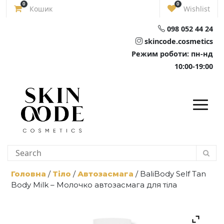
Skip
0
0
Кошик
Wishlist
to
content
098 052 44 24
skincode.cosmetics
Режим роботи: пн-нд
10:00-19:00
Головна
/
Тіло
/
Автозасмага
/ BaliBody Self Tan
Body Milk – Молочко автозасмага для тіла