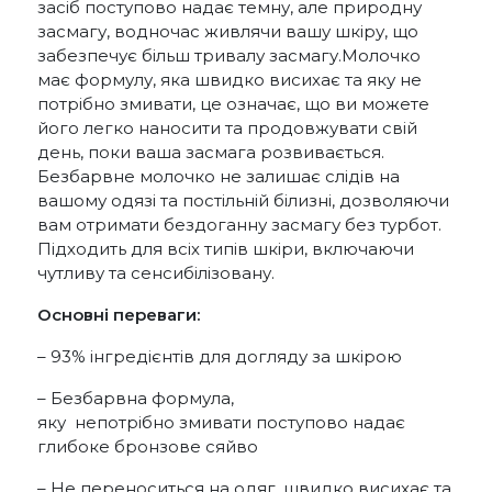
засіб поступово надає темну, але природну
засмагу, водночас живлячи вашу шкіру, що
забезпечує більш тривалу засмагу.Молочко
має формулу, яка швидко висихає та яку не
потрібно змивати, це означає, що ви можете
його легко наносити та продовжувати свій
день, поки ваша засмага розвивається.
Безбарвне молочко не залишає слідів на
вашому одязі та постільній білизні, дозволяючи
вам отримати бездоганну засмагу без турбот.
Підходить для всіх типів шкіри, включаючи
чутливу та сенсибілізовану.
Основні переваги:
– 93% інгредієнтів для догляду за шкірою
– Безбарвна формула,
яку непотрібно змивати поступово надає
глибоке бронзове сяйво
– Не переноситься на одяг, швидко висихає та