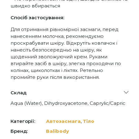
швидко вбирається
Спосіб застосування:
Для отримання рівномірної засмаги, перед
нанесенням молочка, рекомендуємо
проскрабувати шкіру. Відкрутіть ковпачок і
нанесіть безпосередньо на шкіру, як
щоденний зволожуючий крем. Руками
втирайте засіб в шкіру, злегка проходячи по
колінах, щиколотках і ліктях. Ретельно
промийте руки після використання.
Склад
Aqua (Water), Dihydroxyacetone, Caprylic/Capric
Triglyceride, Propanediol, Glycerin, PEG-40
Hydrogenated Castor Oil, Ethoxydiglycol,
Dimethicone, Phenoxyethanol, Hydroxyethyl
Категорії:
Автозасмага
,
Тіло
Acrylate/Sodium Acryloyldimethyl Taurate
Copolymer, Ethylhexylglycerin, Parfum
Бренд:
Balibody
(Fragrance), Xanthan Gum, Sodium Hyaluronate