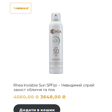
кількість
Знижка!
Rhea Invisible Sun SPF50 – Невидимий спрей
захист обличчя та тіла
Оригінальна
Поточна
4560,00
₴
3648,00
₴
ціна:
ціна:
Додати в кошик
4560,00 ₴.
3648,00 ₴.