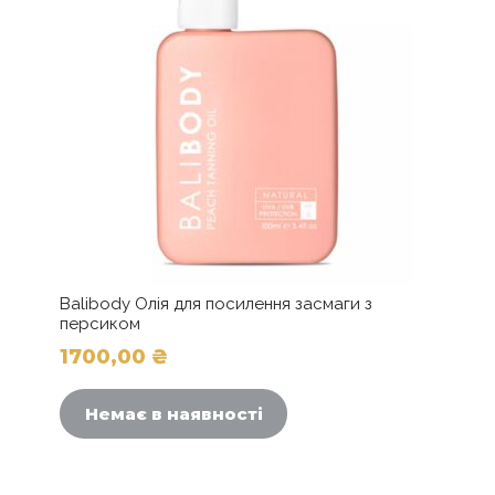
Balibody Олія для посилення засмаги з
персиком
1700,00
₴
Цей
товар
Немає в наявності
має
кілька
варіантів.