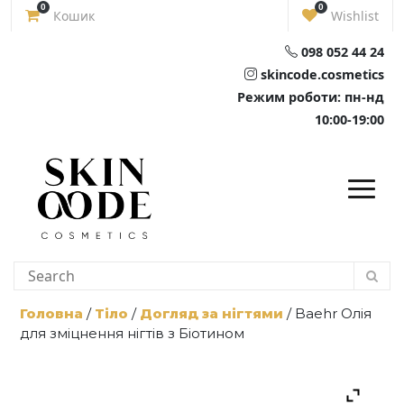
Skip
0
0
Кошик
Wishlist
to
content
098 052 44 24
skincode.cosmetics
Режим роботи: пн-нд
10:00-19:00
Головна
/
Тіло
/
Догляд за нігтями
/ Baehr Олія
для зміцнення нігтів з Біотином