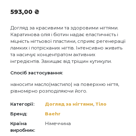
593,00
₴
Догляд за красивими та здоровими нігтями.
Каратинова олія і біотин надає еластичність і
міцність нігтьової пластини, сприяє регенерації
ламких і потрісканих нігтів. Інтенсивно живить
та насичує концентратом активних
інгредієнтів. Захищає від тріщин кутикули.
Спосіб застосування:
наносити масло|мастило| на поверхню нігтя,
рівномірно розподіляючи його.
Категорії:
Догляд за нігтями
,
Тіло
Бренд:
Baehr
Країна
Німеччина
виробник: