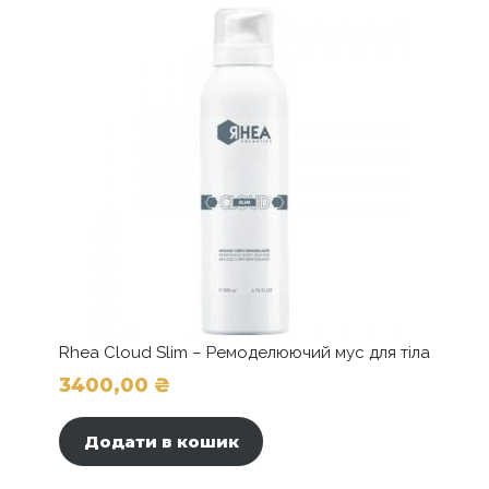
Параметри
можна
вибрати
на
сторінці
товару
Rhea Cloud Slim – Ремоделюючий мус для тіла
3400,00
₴
Додати в кошик