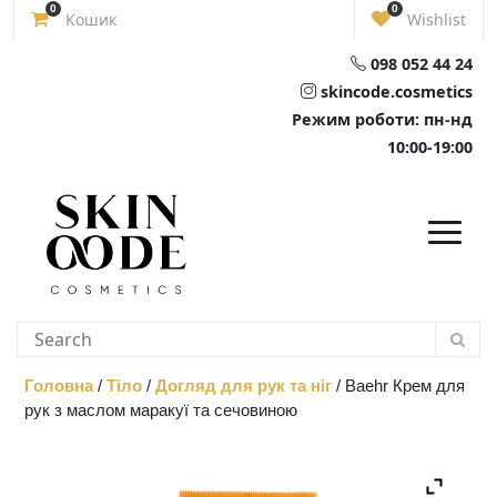
Skip
0
0
Кошик
Wishlist
to
content
098 052 44 24
skincode.cosmetics
Режим роботи: пн-нд
10:00-19:00
Головна
/
Тіло
/
Догляд для рук та ніг
/ Baehr Крем для
рук з маслом маракуї та сечовиною