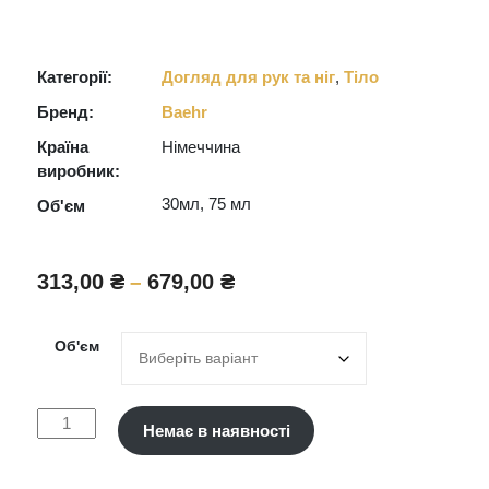
Категорії:
Догляд для рук та ніг
,
Тіло
Бренд:
Baehr
Країна
Німеччина
виробник:
30мл, 75 мл
Об'єм
Діапазон
313,00
₴
679,00
₴
–
цін:
від
Об'єм
313,00 ₴
до
679,00 ₴
Baehr
Немає в наявності
Крем
для