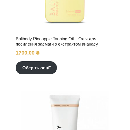
Balibody Pineapple Tanning Oil – Олія для
посилення засмаги з екстрактом ананасу
1700,00
₴
Цей
товар
Оберіть опції
має
кілька
варіантів.
Параметри
можна
вибрати
на
сторінці
товару