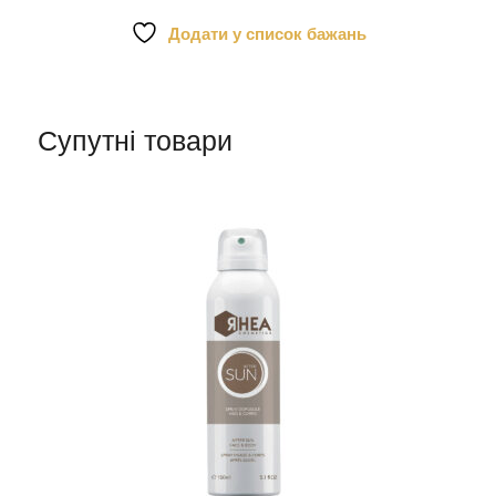
рук
з
Додати у список бажань
маслом
маракуї
та
сечовиною
Супутні товари
кількість