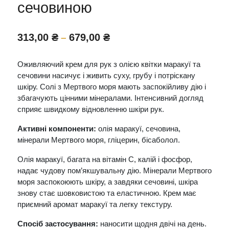
сечовиною
Діапазон
313,00
₴
679,00
₴
–
цін:
від
Оживляючий крем для рук з олією квітки маракуї та
313,00 ₴
сечовини насичує і живить суху, грубу і потріскану
до
шкіру. Солі з Мертвого моря мають заспокійливу дію і
679,00 ₴
збагачують цінними мінералами. Інтенсивний догляд
сприяє швидкому відновленню шкіри рук.
Активні компоненти:
олія маракуї, сечовина,
мінерали Мертвого моря, гліцерин, бісаболол.
Олія маракуї, багата на вітамін С, калій і фосфор,
надає чудову пом’якшувальну дію. Мінерали Мертвого
моря заспокоюють шкіру, а завдяки сечовині, шкіра
знову стає шовковистою та еластичною. Крем має
приємний аромат маракуї та легку текстуру.
Спосіб застосування:
наносити щодня двічі на день.