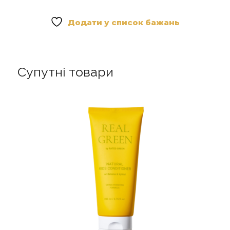
Repair
Hair
Додати у список бажань
Essence
-
Есенція
для
Супутні товари
волосся
кількість