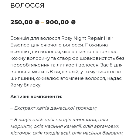
волосся
Діапазон
250,00
₴
900,00
₴
–
цін:
від
Есенція для волосся Rosy Night Repair Hair
250,00 ₴
Essence для сяючого волосся. Поживна
до
есенція для волосся, яка активно наповнює
900,00 ₴
кожну волосину та створює шовковистість без
переобтяження та липкості волосся. Засіб для
волосся містить 8 видів олій, у тому числі олію
шипшини, оживлює втомлене волосся, надає
йому блиску.
Активні компоненти:
–
Екстракт квітів дамаської троянди;
–
8 видів олій: олія плодів шипшини, олія
моринги, олія насіння камелії, олія арганових
кісточок, олія плодів асаї, олія насіння бавовни,