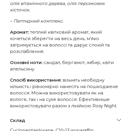
олія вітамінного дерева, олія персикових
кісточок.
–
Пептидний комплекс.
Аромат:
теплий квітковий аромат, який
хочеться зберегти на весь день, м’яко
затримується на волоссі та дарує спокій та
розслаблення.
Основні ноти:
сандал, бергамот, імбир, квіти
апельсину.
Спосіб використання:
візьміть необхідну
кількість і рівномірно нанесіть на пошкоджене
волосся. Можна використовувати як на
вологе, так і на сухе волосся. Ефективніше
використовувати разом з лінійкою Rosy Night.
Склад
Cyclopentasiloxane, C10-13 isoparaffin,