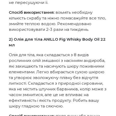
не пересушуючи її.
Спосіб використання:
візьміть необхідну
кількість скрабу та ніжно помасажуйте все тіло,
змийте теплою водою. Рекомендовано
використовувати 2-3 рази на тиждень.
2) Олія для тіла
ANILLO
Fig Whisky Body Oil 22
мл
Олія для тіла, яка складається з 8 видів
рослинних олій змішаної з насінням андироба,
які захищають та насичують шкіру поживними
елементами. Легко вбирається сухою шкірою
та утворює зволожуючу плівку без відчуття
липкості. Складається з природної сировини,
яка не містить штучних барвників, колір може з
часом змінитися, але це не впливає на
ефективність і якість продукту. Робить вашу
шкіру гладкою та сяючою.
Спосіб використання:
після душу або ванни