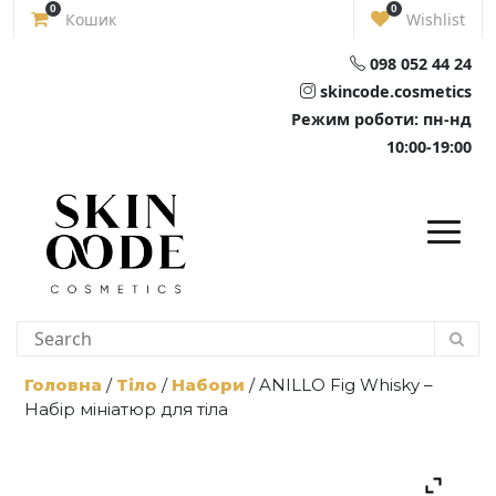
Skip
0
0
Кошик
Wishlist
to
content
098 052 44 24
skincode.cosmetics
Режим роботи: пн-нд
10:00-19:00
Головна
/
Тіло
/
Набори
/ ANILLO Fig Whisky –
Набір мініатюр для тіла