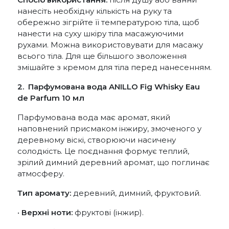
нанесіть необхідну кількість на руку та
обережно зігрійте її температурою тіла, щоб
нанести на суху шкіру тіла масажуючими
рухами. Можна використовувати для масажу
всього тіла. Для ще більшого зволоження
змішайте з кремом для тіла перед нанесенням.
2. Парфумована вода ANILLO Fig Whisky Eau
de Parfum 10 мл
Парфумована вода має аромат, який
наповнений присмаком інжиру, змоченого у
деревному віскі, створюючи насичену
солодкість. Це поєднання формує теплий,
зрілий димний деревний аромат, що поглинає
атмосферу.
Тип аромату:
деревний, димний, фруктовий.
•
Верхні ноти:
фруктові (інжир).