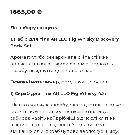
1665,00
₴
До набору входить:
1. Набір для тіла ANILLO Fig Whisky Discovery
Body Set
Аромат:
глибокий аромат віскі та стійкий
аромат стиглого інжиру разом створюють
незабутні відчуття для вашого тіла.
Основні ноти:
інжир, ром, пачулі, сандал.
1) Скраб для тіла
ANILLO
Fig Whisky 45 г
Щільна формула скрабу, яка на дотик нагадує
крихітні крупинки солі та насіння інжиру,
забирає навіть найдрібніші відмерлі клітини
шкіри та надає гладкості. Завдяки семи
змішаних олій, скраб чудово зволожує шкіру,