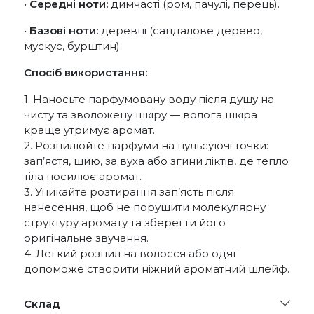
•
Середні ноти:
димчасті (ром, пачулі, перець).
•
Базові ноти:
деревні (сандалове дерево,
мускус, бурштин).
Спосіб використання:
1. Наносьте парфумовану воду після душу на
чисту та зволожену шкіру — волога шкіра
краще утримує аромат.
2. Розпилюйте парфуми на пульсуючі точки:
зап’ястя, шию, за вуха або згини ліктів, де тепло
тіла посилює аромат.
3. Уникайте розтирання зап’ясть після
нанесення, щоб не порушити молекулярну
структуру аромату та зберегти його
оригінальне звучання.
4. Легкий розпил на волосся або одяг
допоможе створити ніжний ароматний шлейф.
Склад