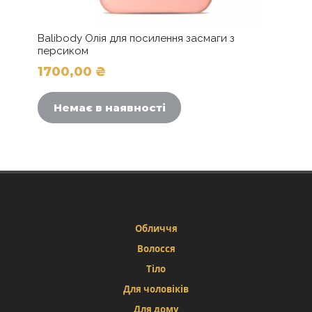
Balibody Олія для посилення засмаги з
персиком
1700,00
₴
Цей
товар
Немає в наявності
має
кілька
варіантів.
Параметри
можна
вибрати
на
сторінці
Обличчя
товару
Волосся
Тіло
Для чоловіків
Для дому