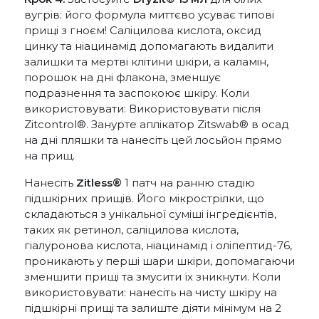
вугрів: його формула миттєво усуває типові
прищі з гноєм! Саліцилова кислота, оксид
цинку та ніацинамід допомагають видалити
залишки та мертві клітини шкіри, а каламін,
порошок на дні флакона, зменшує
подразнення та заспокоює шкіру. Коли
використовувати: Використовувати після
Zitcontrol®. Занурте аплікатор Zitswab® в осад
на дні пляшки та нанесіть цей лосьйон прямо
на прищ.
Нанесіть
Zitless®
1 патч на ранню стадію
підшкірних прищів. Його мікрострілки, що
складаються з унікальної суміші інгредієнтів,
таких як ретинол, саліцилова кислота,
гіалуронова кислота, ніацинамід і оліпептид-76,
проникають у перші шари шкіри, допомагаючи
зменшити прищі та змусити їх зникнути. Коли
використовувати: нанесіть на чисту шкіру на
підшкірні прищі та залиште діяти мінімум на 2