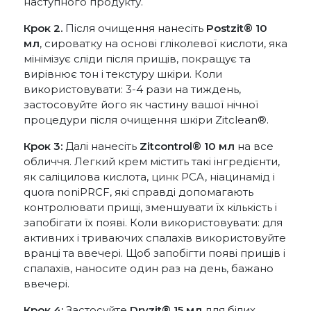
наступного продукту.
Крок 2.
Після очищення нанесіть
Postzit®
10
мл
, сироватку на основі гліколевої кислоти, яка
мінімізує сліди після прищів, покращує та
вирівнює тон і текстуру шкіри. Коли
використовувати: 3-4 рази на тиждень,
застосовуйте його як частину вашої нічної
процедури після очищення шкіри Zitclean®.
Крок 3:
Далі нанесіть
Zitcontrol® 10 мл
на все
обличчя. Легкий крем містить такі інгредієнти,
як саліцилова кислота, цинк PCA, ніацинамід і
quora noniPRCF, які справді допомагають
контролювати прищі, зменшувати їх кількість і
запобігати їх появі. Коли використовувати: для
активних і триваючих спалахів використовуйте
вранці та ввечері. Щоб запобігти появі прищів і
спалахів, наносите один раз на день, бажано
ввечері.
Крок 4:
Застосуйте
Dryzit® 15 мл
для білих