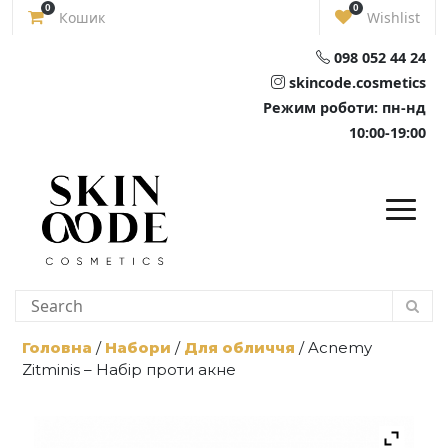
Skip
0
0
Кошик
Wishlist
to
content
098 052 44 24
skincode.cosmetics
Режим роботи: пн-нд
10:00-19:00
Головна
/
Набори
/
Для обличчя
/ Acnemy
Zitminis – Набір проти акне