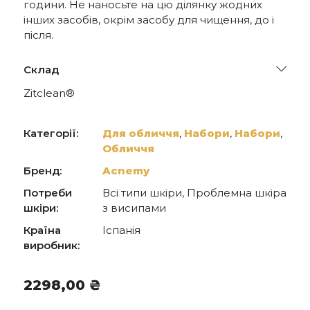
години. Не наносьте на цю ділянку жодних
інших засобів, окрім засобу для чищення, до і
після.
Склад
Zitclean®
AQUA (WATER), PROPANEDIOL, GLYCERIN, PEG-
6 CAPRYLIC/CAPRIC GLYCERIDES,
Категорії:
Для обличчя
,
Набори
,
Набори
,
SPHINGOMONAS FERMENT EXTRACT, SALICYLIC
Обличчя
ACID, MORINDA CITRIFOLIA CALLUS CULTURE
LYSATE, VITIS VINIFERA (GRAPE) FRUIT EXTRACT,
Бренд:
Acnemy
ZINGIBER OFFICINALE (GINGER) ROOT
EXTRACT, BOSWELLIA SERRATA RESIN EXTRACT,
Потреби
Всі типи шкіри, Проблемна шкіра
POTASSIUM AZELOYL DIGLYCINATE, CERAMIDE
шкіри:
з висипами
NP, XANTHAN GUM, CARBOMER, SODIUM
COCOYL GLUTAMATE, HYDROGENATED
Країна
Іспанія
PHOSPHATIDYLCHOLINE,
виробник:
PHOSPHATIDYLCHOLINE, MANNITOL,
CHOLESTEROL, DECYL GLUCOSIDE, POTASSIUM
COCOYL RICE AMINO ACIDS
2298,00
₴
Zitcontrol®