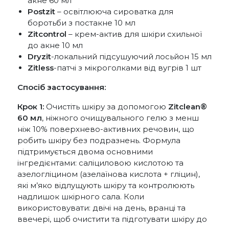
акне 60 мл
Postzit
– освітлююча сироватка для
боротьби з постакне 10 мл
Zitcontrol
– крем-актив для шкіри схильної
до акне 10 мл
Dryzit
-локальний підсушуючий лосьйон 15 мл
Zitless
-патчі з мікроголками від вугрів 1 шт
Спосіб застосування:
Крок 1:
Очистіть шкіру за допомогою
Zitclean®
60 мл
, ніжного очищувального гелю з менш
ніж 10% поверхнево-активних речовин, що
робить шкіру без подразнень. Формула
підтримується двома основними
інгредієнтами: саліциловою кислотою та
азелогліцином (азелаїнова кислота + гліцин),
які м’яко відлущують шкіру та контролюють
надлишок шкірного сала. Коли
використовувати: двічі на день, вранці та
ввечері, щоб очистити та підготувати шкіру до