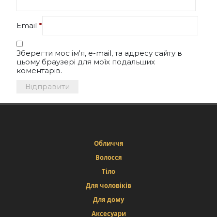
Email
*
Зберегти моє ім'я, e-mail, та адресу сайту в
цьому браузері для моїх подальших
коментарів.
Обличчя
Волосся
Тіло
Для чоловіків
Для дому
Аксесуари