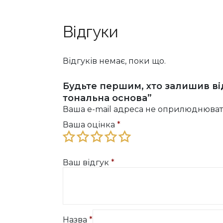
вибрати
на
Відгуки
сторінці
товару
Відгуків немає, поки що.
Будьте першим, хто залишив ві
тональна основа”
Ваша e-mail адреса не оприлюднюват
Ваша оцінка
*
Ваш відгук
*
Назва
*