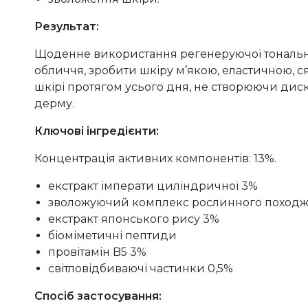
Результат:
Щоденне використання регенеруючої тонально
обличчя, зробити шкіру м’якою, еластичною, с
шкірі протягом усього дня, не створюючи дис
дерму.
Ключові інгредієнти:
Концентрація активних компонентів: 13%.
екстракт імперати циліндричної 3%
зволожуючий комплекс рослинного поход
екстракт японського рису 3%
біоміметичні пептиди
провітамін B5 3%
світловідбиваючі частинки 0,5%
Спосіб застосування: