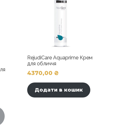
RejudiCare Aquaprime Крем
для обличчя
для
4370,00
₴
Додати в кошик