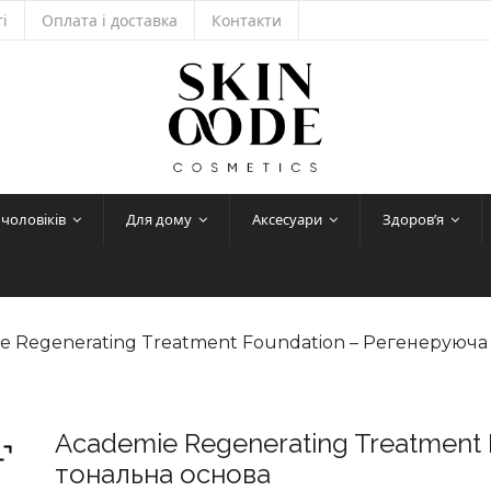
і
Оплата і доставка
Контакти
 чоловіків
Для дому
Аксесуари
Здоров’я
e Regenerating Treatment Foundation – Регенеруюча
Academie Regenerating Treatment
тональна основа