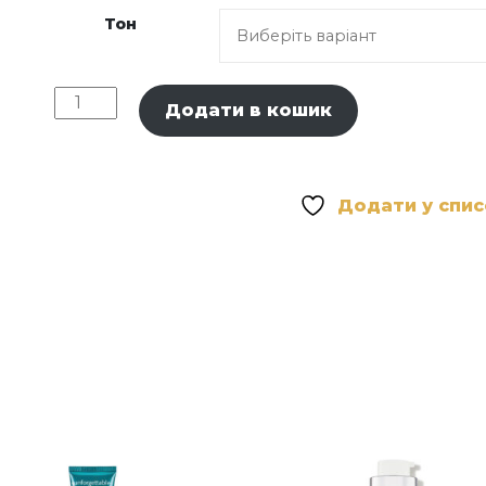
Тон
Academie
Додати в кошик
Regenerating
Treatment
Foundation
-
Додати у спи
Регенеруюча
тональна
основа
кількість