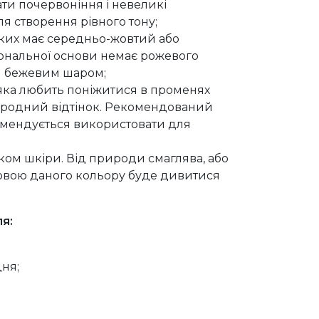
ти почервоніння і невеликі
я створення рівного тону;
яких має середньо-жовтий або
тональної основи немає рожевого
им бежевим шаром;
 яка любить поніжитися в променях
городний відтінок. Рекомендований
омендується використовати для
нком шкіри. Від природи смаглява, або
новою даного кольору буде дивитися
я:
ня;