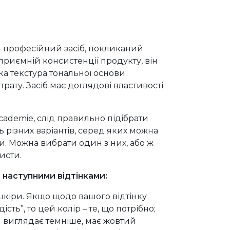
– професійний засіб, покликаний
приємній консистенції продукту, він
ка текстура тональної основи
ату. Засіб має доглядові властивості
ademie, слід правильно підібрати
 різних варіантів, серед яких можна
и. Можна вибрати один з них, або ж
исти.
наступними відтінками:
 шкіри. Якщо щодо вашого відтінку
сть”, то цей колір – те, що потрібно;
м виглядає темніше, має жовтий