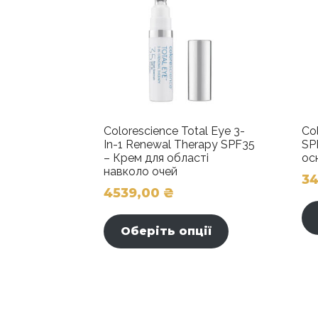
Colorescience Total Eye 3-
Col
In-1 Renewal Therapy SPF35
SP
– Крем для області
ос
навколо очей
3
4539,00
₴
Цей
товар
Оберіть опції
має
кілька
варіантів.
Параметри
можна