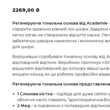
2269,00
₴
Регенеруюча тональна основа від Academie
створити ідеально рівний тон шкіри. Завдяки 
легко лягає, не створюючи відчуття маски. Лег
забезпечує швидке нанесення і економічну витр
для шкіри.
Вирішивши спробувати тональну основу від Аc
відповідний відтінок. Виробник пропонує п’ять
відшукати відповідний до кольору вашої шкір
змішати кілька, як це роблять професійні візаж
Регенеруюча тональна основа представлена 
1 Слонова кістка
– підійде для дуже світлої
обличчя часто говорять “аристократична бліді
2 Мед
– в порівнянні з попереднім відтінко