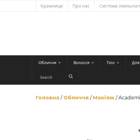
Skip
Крамниця
Про нас
Система лояльност
to
content
Обличчя
Волосся
Тіло
Для
Головна
/
Обличчя
/
Макіяж
/ Academi