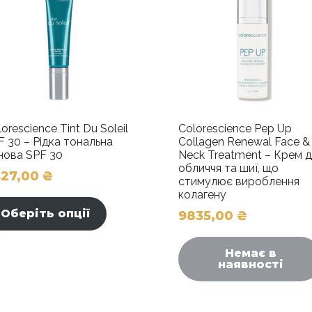
orescience Tint Du Soleil
Colorescience Pep Up
F 30 – Рідка тональна
Collagen Renewal Face &
нова SPF 30
Neck Treatment – Крем 
обличчя та шиї, що
427,00
₴
стимулює вироблення
Цей
колагену
товар
Оберіть опції
9835,00
₴
має
кілька
Немає в
варіантів.
наявності
Параметри
можна
вибрати