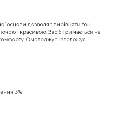
ї основи дозволяє вирівняти тон
яючою і красивою. Засіб тримається на
комфорту. Омолоджує і зволожує
ження 3%