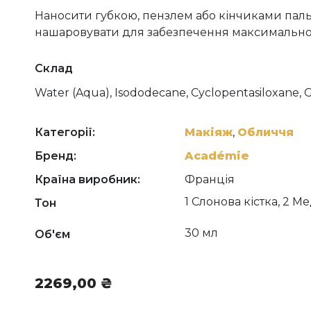
Наносити губкою, пензлем або кінчиками паль
нашаровувати для забезпечення максимально
Склад
Water (Aqua), Isododecane, Cyclopentasiloxane, G
Methacrylate Crosspolymer, Peg-10 Dimethicone, 
Root Extract, Disteardimonium Hectorite, Sodium 
Extract, Silica, Palmitoyl Tripeptide-1, Palmitoyl 
Категорії:
Макіяж
,
Обличчя
Dimethicone, Caprylyl Glycol, Disodium Stearoyl 
Бренд:
Académie
Acrylate Crosspolymer, Aluminum Hydroxide, Sodium
Carbomer, Chlorphenesin, Xanthan Gum, Fragran
Країна виробник:
Франція
1 Слонова кістка, 2 Ме
Тон
30 мл
Об'єм
2269,00
₴