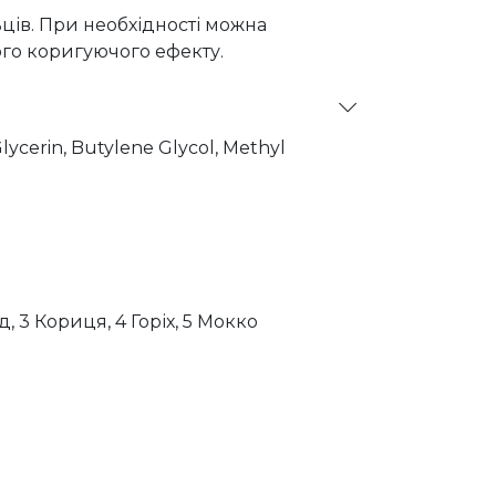
ців. При необхідності можна
го коригуючого ефекту.
lycerin, Butylene Glycol, Methyl
Pentylene Glycol, Imperata Cylindrica
Chloride, Zea Mays (Corn) Kernel
Tetrapeptide-7,Tocopherol, Panthenol,
Glutamate, Acrylates/c10-30 Alkyl
 Citrate, Citric Acid, Polysorbate 20,
ce (Parfum).
д, 3 Кориця, 4 Горіх, 5 Мокко