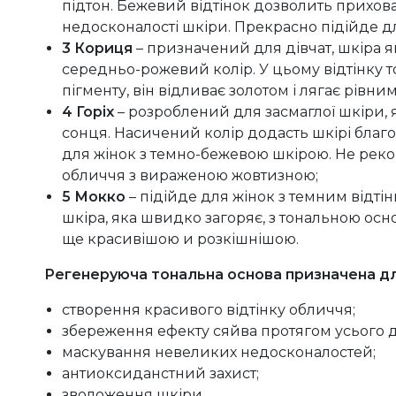
підтон. Бежевий відтінок дозволить прихова
недосконалості шкіри. Прекрасно підійде дл
3 Кориця
– призначений для дівчат, шкіра 
середньо-рожевий колір. У цьому відтінку 
пігменту, він відливає золотом і лягає рівн
4 Горіх
– розроблений для засмаглої шкіри,
сонця. Насичений колір додасть шкірі бла
для жінок з темно-бежевою шкірою. Не рек
обличчя з вираженою жовтизною;
5 Мокко
– підійде для жінок з темним відті
шкіра, яка швидко загоряє, з тональною ос
ще красивішою и розкішнішою.
Регенеруюча тональна основа
призначена дл
створення красивого відтінку обличчя;
збереження ефекту сяйва протягом усього д
маскування невеликих недосконалостей;
антиоксиданстний захист;
зволоження шкіри.