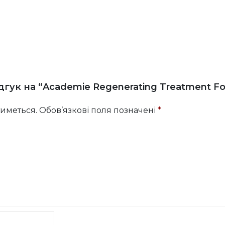
на
сторінці
товару
дгук на “Academie Regenerating Treatment F
иметься.
Обов’язкові поля позначені
*